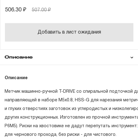
506.30 ₽
507.00 ₽
Добавить в лист ожидания
Описание
Гарантия
Описание
Метчик машинно-ручной T-DRIVE со спиральной подточкой д
ГАРАНТИЙНЫЕ ОБЯЗАТЕЛЬСТВА.
направляющей в наборе М5х0.8, HSS-G для нарезания метри
и глухих отверстиях заготовок из углеродистых и низколегир
Понятие «ПОЖИЗНЕННАЯ ГАРАНТИЯ».
других конструкционных. Изготовлен из прочной инструмент
1.1 Понятие «ПОЖИЗНЕННАЯ ГАРАНТИЯ» включает в се
Р6М5). Риски на хвостовике не дадут перепутать инструмент:
неограниченного срока поддержания гарантийных обяза
для чернового прохода, без риски - для чистового.