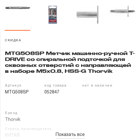
Гарантия и сервис
Доставка и оплата
Партнерам
СКИДКА
MTG508SP Метчик машинно-ручной T-
Контакты
DRIVE со спиральной подточкой для
сквозных отверстий с направляющей
в наборе М5х0.8, HSS-G Thorvik
Артикул
код товара
нет в наличии
MTG508SP
052847
Бренд
Thorvik
Страна производитель
Показать все
КИТАЙ