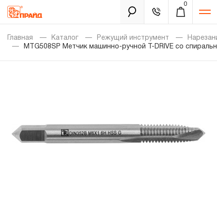
0
Каталог
Главная
Каталог
Режущий инструмент
Нарезан
MTG508SP Метчик машинно-ручной T-DRIVE со спиральн
Золотая лихорадка
Новинки
Распродажа
Уцененный товар
Забыли пароль?
О нас
Новости
Бренды