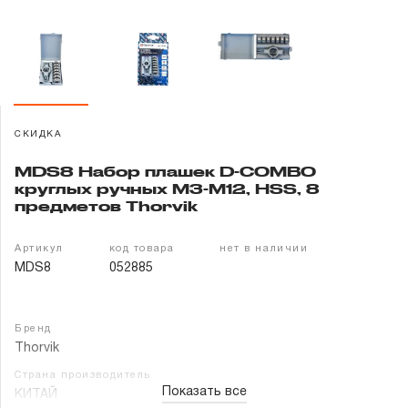
Гарантия и сервис
Доставка и оплата
Партнерам
СКИДКА
Контакты
MDS8 Набор плашек D-COMBO
круглых ручных М3-М12, HSS, 8
предметов Thorvik
Артикул
код товара
нет в наличии
MDS8
052885
Бренд
Thorvik
Страна производитель
Показать все
КИТАЙ