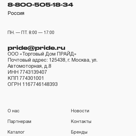
гарантийных обязательств в течение всего периода
8-800-505-18-34
эксплуатации изделия, а также замена или ремонт
Россия
вышедшего из строя инструмента, если при
проведении технической экспертизы было
ПН. — ПТ. 8:00 — 17:00
установлено, что производитель использовал при
изготовлении изделия некачественные материалы или
pride@pride.ru
нарушал технологию в процессе его производства.
ООО «Торговый Дом ПРАЙД»
Почтовый адрес: 125438, г. Москва, ул.
1.2 «ПОЖИЗНЕННАЯ ГАРАНТИЯ» предоставляется
Автомоторная, д.8
при условии соблюдения покупателем (потребителем)
ИНН 7743139407
КПП 774301001
правил эксплуатации, обслуживания, транспортировки
ОГРН 1167746148393
и хранения, применяемых для ручного слесарно-
монтажного инструмента.
2. Понятие «ОГРАНИЧЕННАЯ ГАРАНТИЯ»
О нас
Новости
Партнерам
Контакты
2.1 На инструмент, имеющий в своей конструкции
КИНЕМАТИЧЕСКУЮ СХЕМУ (МЕХАНИЗМ)
Каталог
Бренды