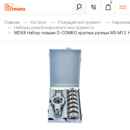
0
Каталог
Главная
Каталог
Режущий инструмент
Нарезан
Наборы резьбонарезного инструмента
MDS8 Набор плашек D-COMBO круглых ручных М3-М12, 
Золотая лихорадка
Новинки
Распродажа
Уцененный товар
Забыли пароль?
О нас
Новости
Бренды