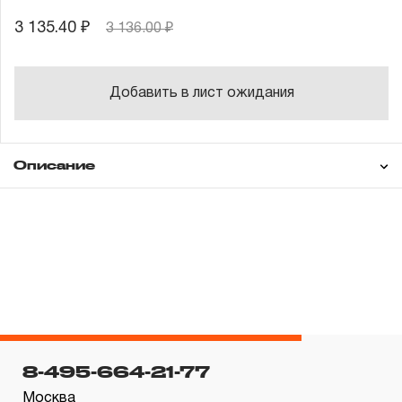
3 135.40 ₽
3 136.00 ₽
Добавить в лист ожидания
Описание
Гарантия
Состав товара
СОДЕРЖАНИЕ:
ПЛАШКИ КРУГЛЫЕ РУЧНЫЕ ø25х9 мм, 7 шт.:
ГАРАНТИЙНЫЕ ОБЯЗАТЕЛЬСТВА.
М3, М4, М5, М6, М8 (MD8125), М10, М12;
Понятие «ПОЖИЗНЕННАЯ ГАРАНТИЯ».
ВОРОТОК-ДЕРЖАТЕЛЬ (DH259);
КЕЙС ЖЕЛЕЗНЫЙ.
1.1 Понятие «ПОЖИЗНЕННАЯ ГАРАНТИЯ» включает в
8-495-664-21-77
себя признание неограниченного срока поддержания
Москва