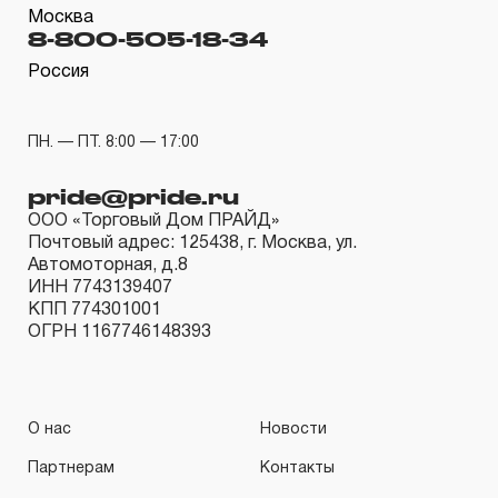
месяцев с даты продажи.
Москва
8-800-505-18-34
3. Исполнение гарантийных обязательств.
Россия
3.1 На изделия торговых марок JONNESWAY® и
OMBRA® распространяется понятие «ПОЖИЗНЕННАЯ
ПН. — ПТ. 8:00 — 17:00
ГАРАНТИЯ», то есть, подлежит замене или ремонту
pride@pride.ru
инструмента, имеющий дефект, обнаруженный или
ООО «Торговый Дом ПРАЙД»
возникший в результате нарушений при его
Почтовый адрес: 125438, г. Москва, ул.
Автомоторная, д.8
производстве и делающий невозможным дальнейшее
ИНН 7743139407
использование инструмента, за исключением тех групп
КПП 774301001
инструмента, которые перечислены в п. 3.4.
ОГРН 1167746148393
3.2 Производитель гарантирует бесперебойное
функционирование изделий торговой марки THORVIK®
в течение ДЕСЯТИ лет с начала эксплуатации всех
О нас
Новости
типов инструмента, за исключением тех групп
Партнерам
Контакты
инструмента, которые перечислены в п. 3.4.