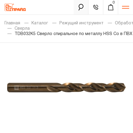
0
Каталог
Главная
Каталог
Режущий инструмент
Обработ
Сверла
TDB032K5 Сверло спиральное по металлу HSS Co в ПВХ 
Золотая лихорадка
Новинки
Распродажа
Уцененный товар
Забыли пароль?
О нас
Новости
Бренды