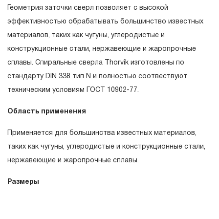
гарантийных обязательств в течение всего периода
Геометрия заточки сверл позволяет с высокой
эксплуатации изделия, а также замена или ремонт
эффективностью обрабатывать большинство известных
вышедшего из строя инструмента, если при
материалов, таких как чугуны, углеродистые и
проведении технической экспертизы было
конструкционные стали, нержавеющие и жаропрочные
установлено, что производитель использовал при
сплавы. Спиральные сверла Thorvik изготовлены по
изготовлении изделия некачественные материалы или
стандарту DIN 338 тип N и полностью соотвествуют
нарушал технологию в процессе его производства.
техническим условиям ГОСТ 10902-77.
1.2 «ПОЖИЗНЕННАЯ ГАРАНТИЯ» предоставляется
Область применения
при условии соблюдения покупателем (потребителем)
правил эксплуатации, обслуживания, транспортировки
Применяется для большинства известных материалов,
и хранения, применяемых для ручного слесарно-
таких как чугуны, углеродистые и конструкционные стали,
монтажного инструмента.
нержавеющие и жаропрочные сплавы.
2. Понятие «ОГРАНИЧЕННАЯ ГАРАНТИЯ»
Размеры
2.1 На инструмент, имеющий в своей конструкции
скачать релиз
КИНЕМАТИЧЕСКУЮ СХЕМУ (МЕХАНИЗМ)