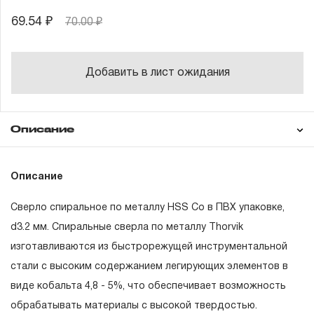
69.54 ₽
70.00 ₽
Добавить в лист ожидания
Описание
Гарантия
Техническая
Описание
документация
Сверло спиральное по металлу HSS Co в ПВХ упаковке,
ГАРАНТИЙНЫЕ ОБЯЗАТЕЛЬСТВА.
d3.2 мм. Спиральные сверла по металлу Thorvik
изготавливаются из быстрорежущей инструментальной
Понятие «ПОЖИЗНЕННАЯ ГАРАНТИЯ».
стали с высоким содержанием легирующих элементов в
1.1 Понятие «ПОЖИЗНЕННАЯ ГАРАНТИЯ» включает в
виде кобальта 4,8 - 5%, что обеспечивает возможность
себя признание неограниченного срока поддержания
обрабатывать материалы с высокой твердостью.