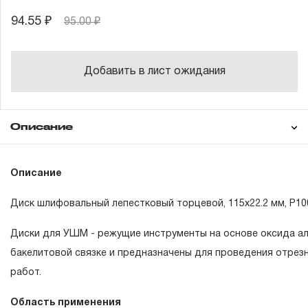
94.55 ₽
95.00 ₽
Добавить в лист ожидания
Описание
Гарантия
Техническая
Описание
документация
Диск шлифовальный лепестковый торцевой, 115х22.2 мм, Р10
ГАРАНТИЙНЫЕ ОБЯЗАТЕЛЬСТВА.
Диски для УШМ - режущие инструменты на основе оксида ал
Понятие «ПОЖИЗНЕННАЯ ГАРАНТИЯ».
бакелитовой связке и предназначены для проведения отрез
работ.
1.1 Понятие «ПОЖИЗНЕННАЯ ГАРАНТИЯ» включает в се
неограниченного срока поддержания гарантийных обязат
Область применения