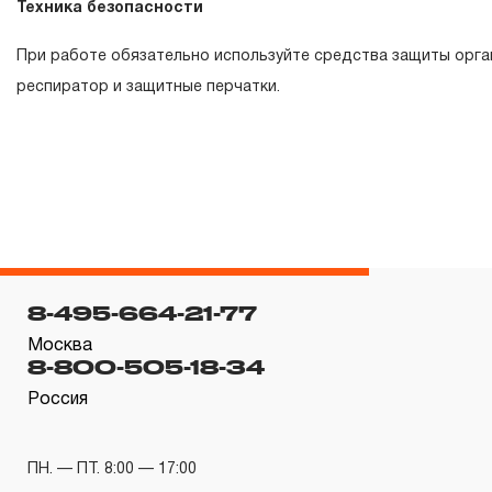
Техника безопасности
торговой марки THORVIK® в течение ДЕСЯТИ лет с нача
типов инструмента, за исключением тех групп инструмен
При работе обязательно используйте средства защиты орган
перечислены в п. 3.4.
респиратор и защитные перчатки.
3.3 На изделия торговой марки CARBON® распространяе
«ограниченной гарантии», в ДВЕНАДЦАТЬ месяцев с нач
типов инструмента, которые перечислены в п.3.4
3.4 На следующие группы слесарно-монтажного, пневма
гидравлического, измерительного и т.п. распространяет
«ограниченная гарантия»:
3.4.1 На изделия имеющие в своей конструкции храповы
8-495-664-21-77
гаечные трещоточные, рукоятки трещоточные и т.п.) ра
Москва
ограниченный срок гарантии в ДВЕНАДЦАТЬ месяцев.
8-800-505-18-34
3.4.2 На измерительный и диагностический инструмент, 
Россия
компрессометры, тестеры, рулетки, динамометрические 
крутящего момента и т.п. устанавливается ограниченный
ПН. — ПТ. 8:00 — 17:00
ДВЕНАДЦАТЬ месяцев, если не предусмотрен изготов