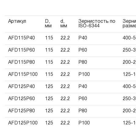
инструмента гарантийный срок может быть сокращен до
2.3 Начало гарантийного срока, начало эксплуатации оп
продажи, указанной в гарантийном талоне продавцом ин
Артикул
D,
d,
Зернистость по
Зерн
мм
мм
ISO-6344
разм
документе, подтверждающим факт приобретения издел
случаях, при реализации продукции на промышленные пр
AFD115P40
115
22.2
Р40
400-5
гарантийного срока может исчисляться с момента ввод
AFD115P60
115
22.2
Р60
250-
эксплуатацию, но не более 3-х месяцев с даты продажи.
AFD115P80
115
22.2
Р80
200-
3. Исполнение гарантийных обязательств.
AFD115P100
115
22.2
Р100
125-
3.1 На изделия торговых марок JONNESWAY® и OMBRA®
AFD125P40
125
22.2
Р40
400-
понятие «ПОЖИЗНЕННАЯ ГАРАНТИЯ», то есть, подлежит
инструмента, имеющий дефект, обнаруженный или возни
AFD125P60
125
22.2
Р60
250-
нарушений при его производстве и делающий невозмо
AFD125P80
125
22.2
Р80
200-
использование инструмента, за исключением тех групп 
AFD125P100
125
22.2
Р100
125-
перечислены в п. 3.4.
3.2 Производитель гарантирует бесперебойное функцио