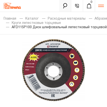
0
Каталог
Главная
Каталог
Расходные материалы
Абрази
Круги лепестковые торцевые
AFD115P100 Диск шлифовальный лепестковый торцевой, 
Золотая лихорадка
Новинки
Распродажа
Уцененный товар
Забыли пароль?
О нас
Новости
Бренды