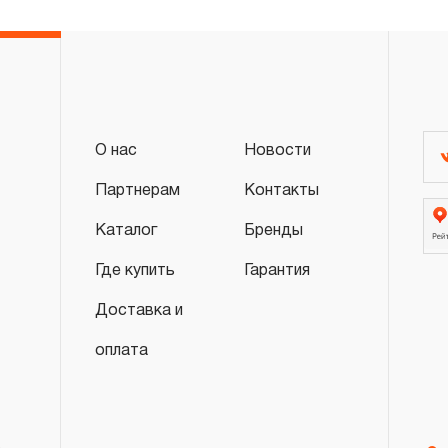
«ограниченная гарантия»:
3.4.1 На изделия имеющие в своей конструкции хр
гаечные трещоточные, рукоятки трещоточные и т.п
ограниченный срок гарантии в ДВЕНАДЦАТЬ меся
3.4.2 На измерительный и диагностический инстру
О нас
Новости
компрессометры, тестеры, рулетки, динамометрич
крутящего момента и т.п. устанавливается огранич
Партнерам
Контакты
ДВЕНАДЦАТЬ месяцев, если не предусмотрен из
Каталог
Бренды
интервал, который зависит от интенсивности эксп
Где купить
Гарантия
инструмента.
3.4.3 На группы шарнирно-губцевого инструмента,
Доставка и
рычажных, отверток с разнообразными рабочими 
оплата
срок гарантийных обязательств в ДВЕНАДЦАТЬ ме
когда рабочие поверхности потеряли свою функц
естественного износа.
3.4.4 Пневмомеханический инструмент, включая э