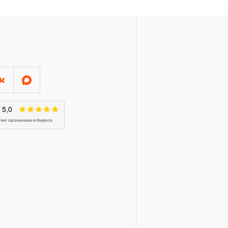
аповый механизм (ключи
.) распространяется
цев.
мент, включая манометры,
еские ключи, усилители
енный срок гарантии в
готовителем межповерочный
луатации данного
 ключей разводных и трубных
профилями, устанавливается
сяцев, кроме тех случаев,
иональность вследствие
лементы пневмоподготовки и