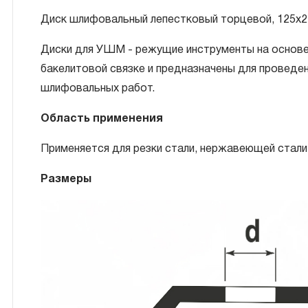
Диск шлифовальный лепестковый торцевой, 125х22
Диски для УШМ - режущие инструменты на основе 
ГАРАНТИЙНЫЕ ОБЯЗАТЕЛЬСТВА.
бакелитовой связке и предназначены для проведен
шлифовальных работ.
Понятие «ПОЖИЗНЕННАЯ ГАРАНТИЯ».
Область применения
1.1 Понятие «ПОЖИЗНЕННАЯ ГАРАНТИЯ» включает
неограниченного срока поддержания гарантийных 
Применяется для резки стали, нержавеющей стали,
периода эксплуатации изделия, а также замена и
Размеры
инструмента, если при проведении технической эк
что производитель использовал при изготовлении
материалы или нарушал технологию в процессе ег
1.2 «ПОЖИЗНЕННАЯ ГАРАНТИЯ» предоставляется 
покупателем (потребителем) правил эксплуатации,
транспортировки и хранения, применяемых для ру
инструмента.