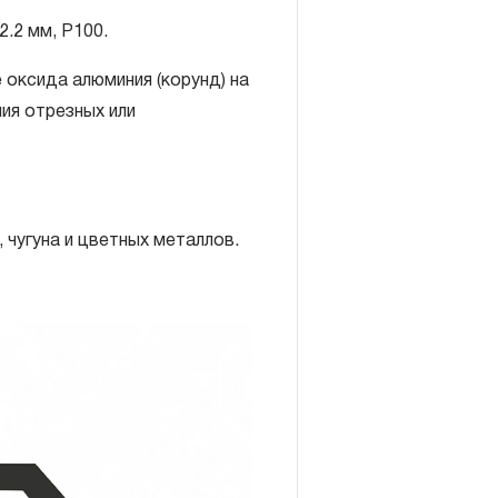
.2 мм, Р100.
оксида алюминия (корунд) на
ия отрезных или
 в себя признание
обязательств в течение всего
 чугуна и цветных металлов.
ли ремонт вышедшего из строя
спертизы было установлено,
 изделия некачественные
о производства.
при условии соблюдения
 обслуживания,
чного слесарно-монтажного