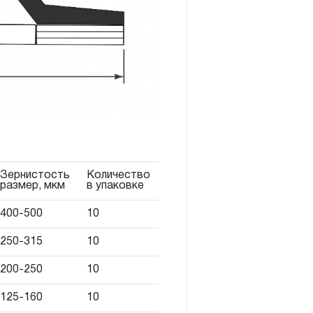
ции КИНЕМАТИЧЕСКУЮ СХЕМУ
ой гарантии», в связи с
повышенным износом при
ла использования в условиях
ловиях эксплуатации
щен до одного месяца.
Зернистость
Количество
размер, мкм
в упаковке
ции определяется по дате
цом инструмента или
400-500
10
изделия. В отдельных
250-315
10
ые предприятия, начало
 ввода инструмента в
200-250
10
одажи.
125-160
10