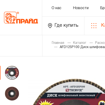
О нас
Новости
Бр
Где купить
К
Каталог
Главная
Каталог
Расхо
AFD125P100 Диск шлифовал
Золотая лихорадка
Новинки
Распродажа
Уцененный товар
О нас