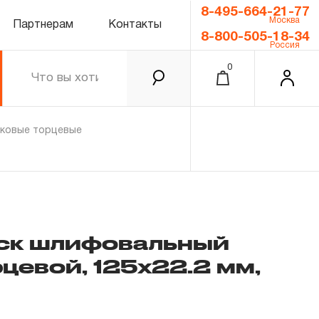
8-495-664-21-77
Москва
Партнерам
Контакты
8-800-505-18-34
Россия
0
тковые торцевые
ск шлифовальный
цевой, 125х22.2 мм,
0.00 ₽
Итого
Забыли пароль?