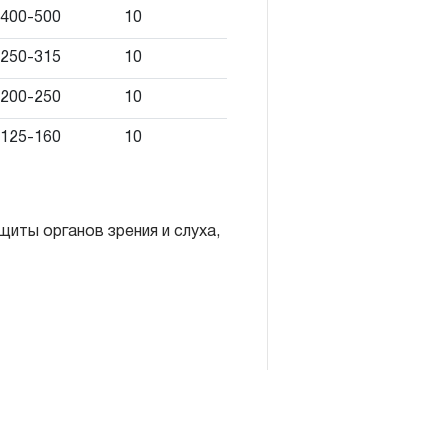
400-500
10
MBRA® распространяется
250-315
10
лежит замене или ремонту
200-250
10
возникший в результате
возможным дальнейшее
125-160
10
рупп инструмента, которые
нкционирование изделий
иты органов зрения и слуха,
 начала эксплуатации всех
трумента, которые
раняется понятие
с начала эксплуатации всех
невматического,
аняется понятие