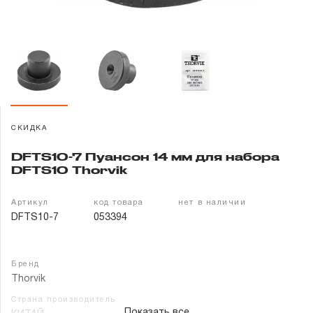
Гарантия и сервис
Доставка и оплата
Партнерам
Контакты
СКИДКА
DFTS10-7 Пуансон 14 мм для набора
DFTS10 Thorvik
Артикул
код товара
нет в наличии
DFTS10-7
053394
Бренд
Thorvik
Страна производитель
Показать все