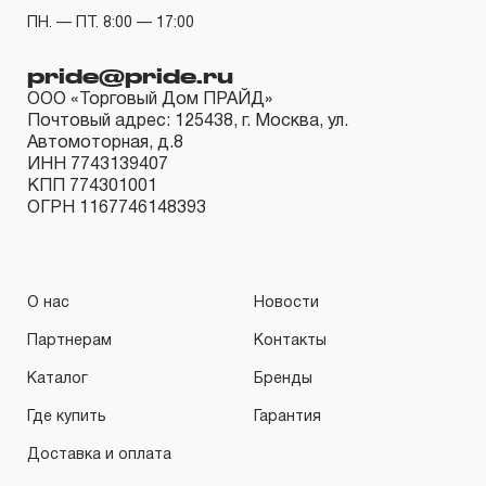
КИНЕМАТИЧЕСКУЮ СХЕМУ (МЕХАНИЗМ)
ПН. — ПТ. 8:00 — 17:00
распространяется понятие «ограниченной гарантии», в
связи с сокращенным сроком эксплуатации,
pride@pride.ru
связанным с повышенным износом при использовании
ООО «Торговый Дом ПРАЙД»
Почтовый адрес: 125438, г. Москва, ул.
и определен в 12-15 месяцев с начала использования
Автомоторная, д.8
в условиях эксплуатации средней интенсивности.
ИНН 7743139407
2.2 При повышенной интенсивности или тяжелых
КПП 774301001
ОГРН 1167746148393
условиях эксплуатации инструмента гарантийный срок
может быть сокращен до одного месяца.
2.3 Начало гарантийного срока, начало эксплуатации
О нас
Новости
определяется по дате продажи, указанной в
гарантийном талоне продавцом инструмента или
Партнерам
Контакты
документе, подтверждающим факт приобретения
Каталог
Бренды
изделия. В отдельных случаях, при реализации
Где купить
Гарантия
продукции на промышленные предприятия, начало
Доставка и оплата
гарантийного срока может исчисляться с момента