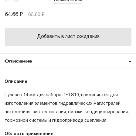
КИТАЙ
64.66 ₽
65.00 ₽
Добавить в лист ожидания
Описание
Гарантия
Техническая
Описание
документация
Пуансон 14 мм для набора DFTS10, применяется для
ГАРАНТИЙНЫЕ ОБЯЗАТЕЛЬСТВА.
изготовления элементов гидравлических магистралей
автомобиля: систем питания, смазки, кондиционирования,
Понятие «ПОЖИЗНЕННАЯ ГАРАНТИЯ».
тормозной системы и гидропривода сцепления.
1.1 Понятие «ПОЖИЗНЕННАЯ ГАРАНТИЯ» включает в
Область применения
себя признание неограниченного срока поддержания