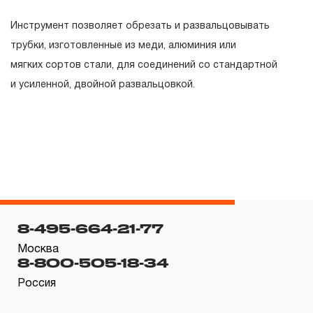
гарантийных обязательств в течение всего периода
Инструмент позволяет обрезать и развальцовывать
эксплуатации изделия, а также замена или ремонт
трубки, изготовленные из меди, алюминия или
вышедшего из строя инструмента, если при
мягких сортов стали, для соединений со стандартной
проведении технической экспертизы было
и усиленной, двойной развальцовкой.
установлено, что производитель использовал при
изготовлении изделия некачественные материалы или
нарушал технологию в процессе его производства.
1.2 «ПОЖИЗНЕННАЯ ГАРАНТИЯ» предоставляется
при условии соблюдения покупателем (потребителем)
правил эксплуатации, обслуживания, транспортировки
и хранения, применяемых для ручного слесарно-
8-495-664-21-77
монтажного инструмента.
Москва
8-800-505-18-34
2. Понятие «ОГРАНИЧЕННАЯ ГАРАНТИЯ»
Россия
2.1 На инструмент, имеющий в своей конструкции
скачать релиз