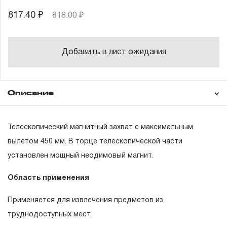
817.40 ₽
818.00 ₽
Добавить в лист ожидания
Описание
Гарантия
Телескопический магнитный захват с максимальным
вылетом 450 мм. В торце телескопической части
установлен мощный неодимовый магнит.
ГАРАНТИЙНЫЕ ОБЯЗАТЕЛЬСТВА.
Область применения
Понятие «ПОЖИЗНЕННАЯ ГАРАНТИЯ».
Применяется для извлечения предметов из
1.1 Понятие «ПОЖИЗНЕННАЯ ГАРАНТИЯ» включает в
труднодоступных мест.
себя признание неограниченного срока поддержания