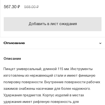
567.30 ₽
568.00 ₽
Добавить в лист ожидания
Описание
Гарантия
Техническая
Описание
документация
Пинцет универсальный, длинной 115 мм. Инструменты
ГАРАНТИЙНЫЕ ОБЯЗАТЕЛЬСТВА.
изготовлены из нержавеющей стали и имеют финишную
полировку поверхности. Внутренние поверхности рабочих
Понятие «ПОЖИЗНЕННАЯ ГАРАНТИЯ».
зажимов снабжены насечками для более надежного.
1.1 Понятие «ПОЖИЗНЕННАЯ ГАРАНТИЯ» включает в
Удержания предметов. Корпус изделий в местах
себя признание неограниченного срока поддержания
удержания имеет рифленую поверхность для