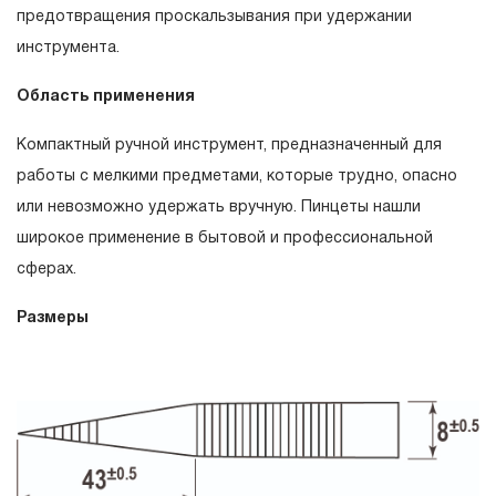
гарантийных обязательств в течение всего периода
предотвращения проскальзывания при удержании
эксплуатации изделия, а также замена или ремонт
инструмента.
вышедшего из строя инструмента, если при
Область применения
проведении технической экспертизы было
установлено, что производитель использовал при
Компактный ручной инструмент, предназначенный для
изготовлении изделия некачественные материалы или
работы с мелкими предметами, которые трудно, опасно
нарушал технологию в процессе его производства.
или невозможно удержать вручную. Пинцеты нашли
1.2 «ПОЖИЗНЕННАЯ ГАРАНТИЯ» предоставляется
широкое применение в бытовой и профессиональной
при условии соблюдения покупателем (потребителем)
сферах.
правил эксплуатации, обслуживания, транспортировки
и хранения, применяемых для ручного слесарно-
Размеры
монтажного инструмента.
2. Понятие «ОГРАНИЧЕННАЯ ГАРАНТИЯ»
2.1 На инструмент, имеющий в своей конструкции
КИНЕМАТИЧЕСКУЮ СХЕМУ (МЕХАНИЗМ)