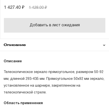
1 427.40 ₽
1 428.00 ₽
Добавить в лист ожидания
Описание
Гарантия
Описание
Телескопическое зеркало прямоугольное, размером 50-92
ГАРАНТИЙНЫЕ ОБЯЗАТЕЛЬСТВА.
мм, длинной 293-435 мм. Прямоугольное 50х92 мм зеркало,
установленное на шарнире, закрепленном на
Понятие «ПОЖИЗНЕННАЯ ГАРАНТИЯ».
телескопической стреле.
1.1 Понятие «ПОЖИЗНЕННАЯ ГАРАНТИЯ» включает в
Область применения
себя признание неограниченного срока поддержания