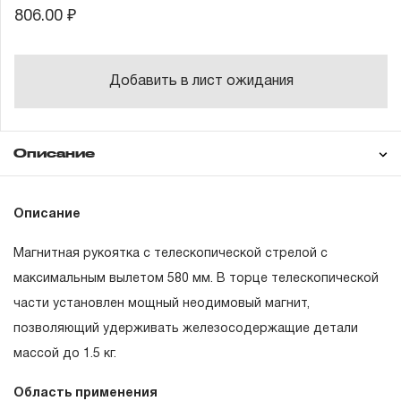
806.00 ₽
Добавить в лист ожидания
Описание
Гарантия
Описание
Магнитная рукоятка с телескопической стрелой с
ГАРАНТИЙНЫЕ ОБЯЗАТЕЛЬСТВА.
максимальным вылетом 580 мм. В торце телескопической
части установлен мощный неодимовый магнит,
Понятие «ПОЖИЗНЕННАЯ ГАРАНТИЯ».
позволяющий удерживать железосодержащие детали
1.1 Понятие «ПОЖИЗНЕННАЯ ГАРАНТИЯ» включает в
массой до 1.5 кг.
себя признание неограниченного срока поддержания
Область применения
гарантийных обязательств в течение всего периода