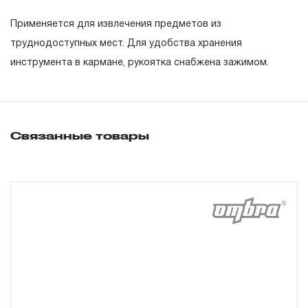
эксплуатации изделия, а также замена или ремонт
Применяется для извлечения предметов из
вышедшего из строя инструмента, если при
труднодоступных мест. Для удобства хранения
проведении технической экспертизы было
инструмента в кармане, рукоятка снабжена зажимом.
установлено, что производитель использовал при
изготовлении изделия некачественные материалы или
нарушал технологию в процессе его производства.
1.2 «ПОЖИЗНЕННАЯ ГАРАНТИЯ» предоставляется
Связанные товары
при условии соблюдения покупателем (потребителем)
правил эксплуатации, обслуживания, транспортировки
и хранения, применяемых для ручного слесарно-
монтажного инструмента.
2. Понятие «ОГРАНИЧЕННАЯ ГАРАНТИЯ»
2.1 На инструмент, имеющий в своей конструкции
КИНЕМАТИЧЕСКУЮ СХЕМУ (МЕХАНИЗМ)
распространяется понятие «ограниченной гарантии», в