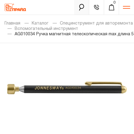
0
Каталог
Главная
Каталог
Специнструмент для авторемонта
Вспомогательный инструмент
AG010034 Ручка магнитная телескопическая max длина 58
Золотая лихорадка
Новинки
Распродажа
Уцененный товар
Забыли пароль?
О нас
Новости
Бренды