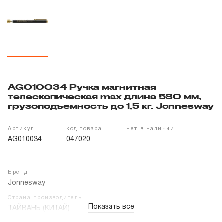
Гарантия и сервис
Доставка и оплата
Партнерам
AG010034 Ручка магнитная
Контакты
телескопическая max длина 580 мм,
грузоподъемность до 1,5 кг. Jonnesway
Артикул
код товара
нет в наличии
AG010034
047020
Бренд
Jonnesway
Страна производитель
Показать все
ТАЙВАНЬ (КИТАЙ)