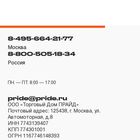
3. Исполнение гарантийных обязательств.
3.1 На изделия торговых марок JONNESWAY® и
OMBRA® распространяется понятие «ПОЖИЗНЕННАЯ
8-495-664-21-77
ГАРАНТИЯ», то есть, подлежит замене или ремонту
Москва
8-800-505-18-34
инструмента, имеющий дефект, обнаруженный или
возникший в результате нарушений при его
Россия
производстве и делающий невозможным дальнейшее
использование инструмента, за исключением тех групп
ПН. — ПТ. 8:00 — 17:00
инструмента, которые перечислены в п. 3.4.
pride@pride.ru
3.2 Производитель гарантирует бесперебойное
ООО «Торговый Дом ПРАЙД»
функционирование изделий торговой марки THORVIK®
Почтовый адрес: 125438, г. Москва, ул.
в течение ДЕСЯТИ лет с начала эксплуатации всех
Автомоторная, д.8
типов инструмента, за исключением тех групп
ИНН 7743139407
КПП 774301001
инструмента, которые перечислены в п. 3.4.
ОГРН 1167746148393