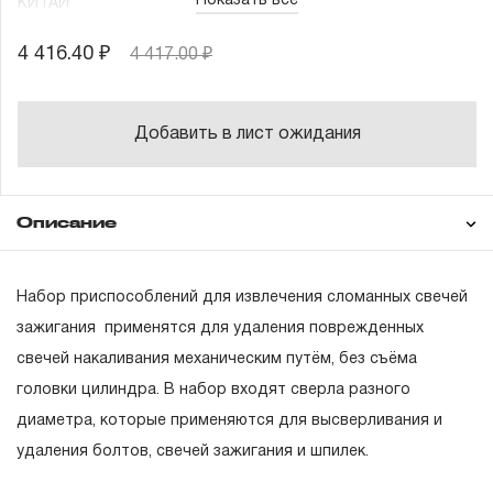
Показать все
КИТАЙ
4 416.40 ₽
4 417.00 ₽
Добавить в лист ожидания
Описание
Гарантия
Техническая
Набор приспособлений для извлечения сломанных свечей
Метчики 3 шт.
документация
зажигания применятся для удаления поврежденных
Держатель сверла 1 шт.
Состав товара
свечей накаливания механическим путём, без съёма
ГАРАНТИЙНЫЕ ОБЯЗАТЕЛЬСТВА.
головки цилиндра. В набор входят сверла разного
Сверла 2 шт.
Понятие «ПОЖИЗНЕННАЯ ГАРАНТИЯ».
диаметра, которые применяются для высверливания и
Сверла ступенчатые 2 шт.
удаления болтов, свечей зажигания и шпилек.
1.1 Понятие «ПОЖИЗНЕННАЯ ГАРАНТИЯ» включает в
Метчикодержатель с храповым механизмом 1
себя признание неограниченного срока поддержания