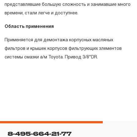
гарантийных обязательств в течение всего периода
представлявшие большую сложность и занимавшие много
эксплуатации изделия, а также замена или ремонт
времени, стали легче и доступнее.
вышедшего из строя инструмента, если при
Область применения
проведении технической экспертизы было
установлено, что производитель использовал при
Применяется для демонтажа корпусных масляных
изготовлении изделия некачественные материалы или
фильтров и крышек корпусов фильтрующих злементов
нарушал технологию в процессе его производства.
системы смазки а/м Toyota. Привод 3/8"DR.
1.2 «ПОЖИЗНЕННАЯ ГАРАНТИЯ» предоставляется
при условии соблюдения покупателем (потребителем)
правил эксплуатации, обслуживания, транспортировки
и хранения, применяемых для ручного слесарно-
монтажного инструмента.
2. Понятие «ОГРАНИЧЕННАЯ ГАРАНТИЯ»
2.1 На инструмент, имеющий в своей конструкции
КИНЕМАТИЧЕСКУЮ СХЕМУ (МЕХАНИЗМ)
8-495-664-21-77