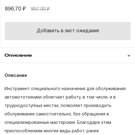
896.70 ₽
897.00 ₽
Добавить в лист ожидания
Описание
Гарантия
Описание
Инструмент специального назначения для обслуживания
ГАРАНТИЙНЫЕ ОБЯЗАТЕЛЬСТВА.
автомототехники облегчает работу, в том числе, и в
труднодоступных местах, позволяет производить
Понятие «ПОЖИЗНЕННАЯ ГАРАНТИЯ».
обслуживание самостоятельно, без обращения в
1.1 Понятие «ПОЖИЗНЕННАЯ ГАРАНТИЯ» включает в
специализированные мастерские. Благодаря этим
себя признание неограниченного срока поддержания
приспособлениям многие виды работ, ранее