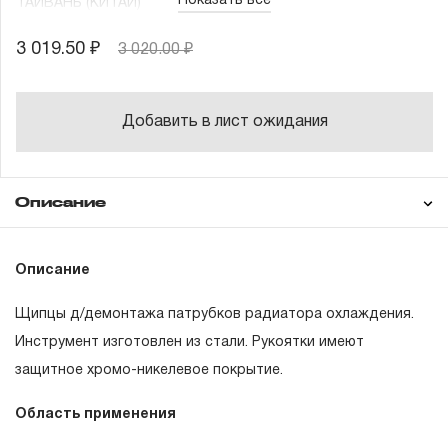
Показать все
ТАЙВАНЬ (КИТАЙ)
3 019.50 ₽
3 020.00 ₽
Добавить в лист ожидания
Описание
Гарантия
Описание
Щипцы д/демонтажа патрубков радиатора охлаждения.
ГАРАНТИЙНЫЕ ОБЯЗАТЕЛЬСТВА.
Инструмент изготовлен из стали. Рукоятки имеют
защитное хромо-никелевое покрытие.
Понятие «ПОЖИЗНЕННАЯ ГАРАНТИЯ».
Область применения
1.1 Понятие «ПОЖИЗНЕННАЯ ГАРАНТИЯ» включает в
себя признание неограниченного срока поддержания