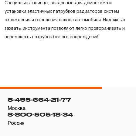
Специальные щипцы, созданные для демонтажа и
гарантийных обязательств в течение всего периода
установки эластичных патрубков радиаторов систем
эксплуатации изделия, а также замена или ремонт
охлаждения и отопления салона автомобиля. Надежные
вышедшего из строя инструмента, если при
захваты инструмента позволяют легко проворачивать и
проведении технической экспертизы было
перемещать патрубок без его повреждений.
установлено, что производитель использовал при
изготовлении изделия некачественные материалы или
нарушал технологию в процессе его производства.
1.2 «ПОЖИЗНЕННАЯ ГАРАНТИЯ» предоставляется
при условии соблюдения покупателем (потребителем)
правил эксплуатации, обслуживания, транспортировки
и хранения, применяемых для ручного слесарно-
8-495-664-21-77
монтажного инструмента.
Москва
8-800-505-18-34
2. Понятие «ОГРАНИЧЕННАЯ ГАРАНТИЯ»
Россия
2.1 На инструмент, имеющий в своей конструкции