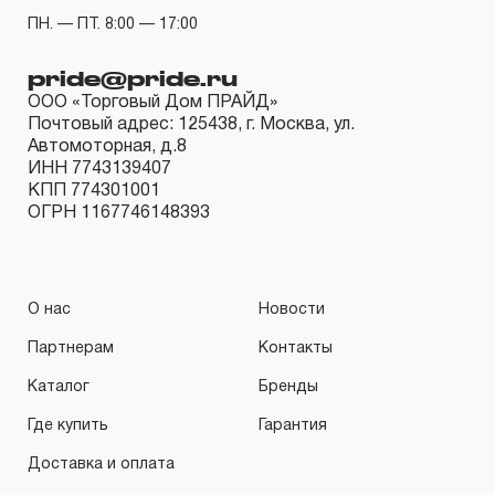
КИНЕМАТИЧЕСКУЮ СХЕМУ (МЕХАНИЗМ)
ПН. — ПТ. 8:00 — 17:00
распространяется понятие «ограниченной гарантии», в
связи с сокращенным сроком эксплуатации,
pride@pride.ru
связанным с повышенным износом при использовании
ООО «Торговый Дом ПРАЙД»
Почтовый адрес: 125438, г. Москва, ул.
и определен в 12-15 месяцев с начала использования
Автомоторная, д.8
в условиях эксплуатации средней интенсивности.
ИНН 7743139407
2.2 При повышенной интенсивности или тяжелых
КПП 774301001
ОГРН 1167746148393
условиях эксплуатации инструмента гарантийный срок
может быть сокращен до одного месяца.
2.3 Начало гарантийного срока, начало эксплуатации
О нас
Новости
определяется по дате продажи, указанной в
гарантийном талоне продавцом инструмента или
Партнерам
Контакты
документе, подтверждающим факт приобретения
Каталог
Бренды
изделия. В отдельных случаях, при реализации
Где купить
Гарантия
продукции на промышленные предприятия, начало
Доставка и оплата
гарантийного срока может исчисляться с момента