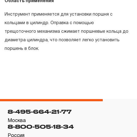
Область применения
гарантийных обязательств в течение всего периода
эксплуатации изделия, а также замена или ремонт
Инструмент применяется для установки поршня с
вышедшего из строя инструмента, если при
кольцами в цилиндр. Оправка с помощью
проведении технической экспертизы было
трещоточного механизма сжимает поршневые кольца до
установлено, что производитель использовал при
диаметра цилиндра, что позволяет легко установить
изготовлении изделия некачественные материалы или
поршень в блок.
нарушал технологию в процессе его производства.
1.2 «ПОЖИЗНЕННАЯ ГАРАНТИЯ» предоставляется
при условии соблюдения покупателем (потребителем)
правил эксплуатации, обслуживания, транспортировки
и хранения, применяемых для ручного слесарно-
монтажного инструмента.
2. Понятие «ОГРАНИЧЕННАЯ ГАРАНТИЯ»
8-495-664-21-77
Москва
2.1 На инструмент, имеющий в своей конструкции
8-800-505-18-34
КИНЕМАТИЧЕСКУЮ СХЕМУ (МЕХАНИЗМ)
Россия