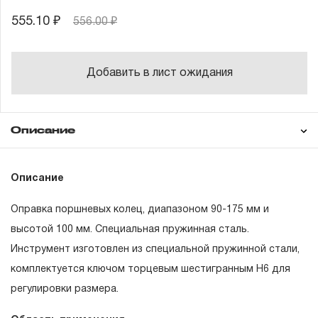
555.10 ₽
556.00 ₽
Добавить в лист ожидания
Описание
Гарантия
Описание
Оправка поршневых колец, диапазоном 90-175 мм и
ГАРАНТИЙНЫЕ ОБЯЗАТЕЛЬСТВА.
высотой 100 мм. Специальная пружинная сталь.
Инструмент изготовлен из специальной пружинной стали,
Понятие «ПОЖИЗНЕННАЯ ГАРАНТИЯ».
комплектуется ключом торцевым шестигранным H6 для
1.1 Понятие «ПОЖИЗНЕННАЯ ГАРАНТИЯ» включает в
регулировки размера.
себя признание неограниченного срока поддержания