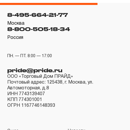
месяцев с даты продажи.
8-495-664-21-77
3. Исполнение гарантийных обязательств.
Москва
8-800-505-18-34
3.1 На изделия торговых марок JONNESWAY® и
OMBRA® распространяется понятие «ПОЖИЗНЕННАЯ
Россия
ГАРАНТИЯ», то есть, подлежит замене или ремонту
инструмента, имеющий дефект, обнаруженный или
ПН. — ПТ. 8:00 — 17:00
возникший в результате нарушений при его
pride@pride.ru
производстве и делающий невозможным дальнейшее
ООО «Торговый Дом ПРАЙД»
использование инструмента, за исключением тех групп
Почтовый адрес: 125438, г. Москва, ул.
инструмента, которые перечислены в п. 3.4.
Автомоторная, д.8
3.2 Производитель гарантирует бесперебойное
ИНН 7743139407
КПП 774301001
функционирование изделий торговой марки THORVIK®
ОГРН 1167746148393
в течение ДЕСЯТИ лет с начала эксплуатации всех
типов инструмента, за исключением тех групп
инструмента, которые перечислены в п. 3.4.