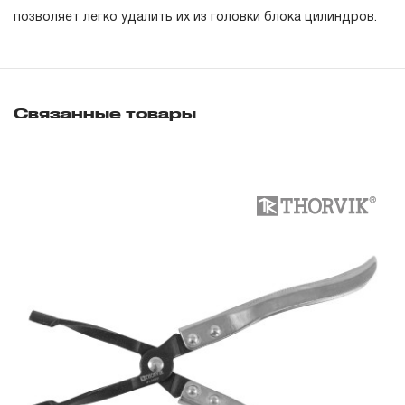
гарантийных обязательств в течение всего периода
позволяет легко удалить их из головки блока цилиндров.
эксплуатации изделия, а также замена или ремонт
вышедшего из строя инструмента, если при
проведении технической экспертизы было
установлено, что производитель использовал при
Связанные товары
изготовлении изделия некачественные материалы или
нарушал технологию в процессе его производства.
1.2 «ПОЖИЗНЕННАЯ ГАРАНТИЯ» предоставляется
при условии соблюдения покупателем (потребителем)
правил эксплуатации, обслуживания, транспортировки
и хранения, применяемых для ручного слесарно-
монтажного инструмента.
2. Понятие «ОГРАНИЧЕННАЯ ГАРАНТИЯ»
2.1 На инструмент, имеющий в своей конструкции
КИНЕМАТИЧЕСКУЮ СХЕМУ (МЕХАНИЗМ)