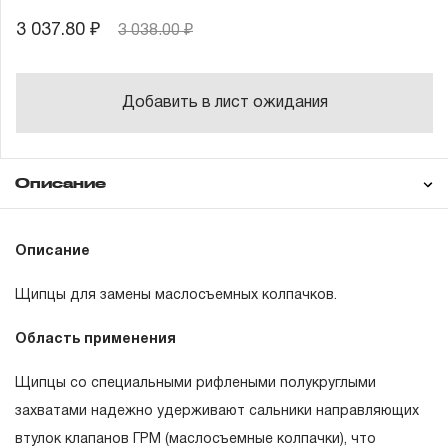
3 037.80 ₽
3 038.00 ₽
Добавить в лист ожидания
Описание
Гарантия
Описание
Щипцы для замены маслосъемных колпачков.
ГАРАНТИЙНЫЕ ОБЯЗАТЕЛЬСТВА.
Область применения
Понятие «ПОЖИЗНЕННАЯ ГАРАНТИЯ».
Щипцы со специальными рифлеными полукруглыми
1.1 Понятие «ПОЖИЗНЕННАЯ ГАРАНТИЯ» включает в
захватами надежно удерживают сальники направляющих
себя признание неограниченного срока поддержания
втулок клапанов ГРМ (маслосъемные колпачки), что