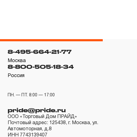
гарантийных обязательств в течение всего периода
эксплуатации изделия, а также замена или ремонт
вышедшего из строя инструмента, если при
проведении технической экспертизы было
установлено, что производитель использовал при
изготовлении изделия некачественные материалы или
8-495-664-21-77
нарушал технологию в процессе его производства.
Москва
1.2 «ПОЖИЗНЕННАЯ ГАРАНТИЯ» предоставляется
8-800-505-18-34
при условии соблюдения покупателем (потребителем)
Россия
правил эксплуатации, обслуживания, транспортировки
и хранения, применяемых для ручного слесарно-
ПН. — ПТ. 8:00 — 17:00
монтажного инструмента.
pride@pride.ru
2. Понятие «ОГРАНИЧЕННАЯ ГАРАНТИЯ»
ООО «Торговый Дом ПРАЙД»
Почтовый адрес: 125438, г. Москва, ул.
2.1 На инструмент, имеющий в своей конструкции
Автомоторная, д.8
КИНЕМАТИЧЕСКУЮ СХЕМУ (МЕХАНИЗМ)
ИНН 7743139407