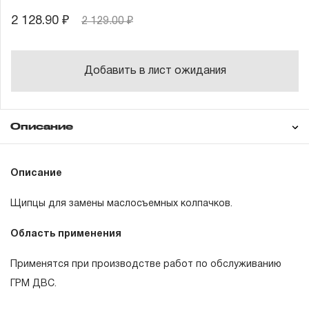
2 128.90 ₽
2 129.00 ₽
Добавить в лист ожидания
Описание
Гарантия
Описание
Щипцы для замены маслосъемных колпачков.
ГАРАНТИЙНЫЕ ОБЯЗАТЕЛЬСТВА.
Область применения
Понятие «ПОЖИЗНЕННАЯ ГАРАНТИЯ».
Применятся при производстве работ по обслуживанию
1.1 Понятие «ПОЖИЗНЕННАЯ ГАРАНТИЯ» включает в
ГРМ ДВС.
себя признание неограниченного срока поддержания