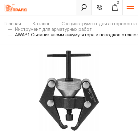
0
Каталог
Главная
Каталог
Специнструмент для авторемонта
Инструмент для арматурных работ
AWAP1 Съемник клемм аккумулятора и поводков стекло
Золотая лихорадка
Новинки
Распродажа
Уцененный товар
Забыли пароль?
О нас
Новости
Бренды