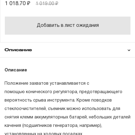
1 018.70 ₽
1 019.00 ₽
Добавить в лист ожидания
Описание
Гарантия
Описание
Положение захватов устанавливается с
ГАРАНТИЙНЫЕ ОБЯЗАТЕЛЬСТВА.
помощью конического регулятора, предотвращающего
вероятность срыва инструмента. Кроме поводков
Понятие «ПОЖИЗНЕННАЯ ГАРАНТИЯ».
стеклоочистителей, съемник можно использовать для
1.1 Понятие «ПОЖИЗНЕННАЯ ГАРАНТИЯ» включает в
снятия клемм аккумуляторных батарей, небольших деталей
себя признание неограниченного срока поддержания
качения (подшипников генератора, например),
гарантийных обязательств в течение всего периода
установленных на ходовых посадках.