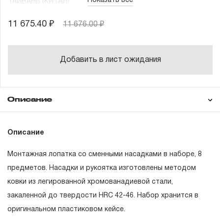
Показать все
ТАЙВАНЬ (КИТАЙ)
11 675.40 ₽
11 676.00 ₽
Добавить в лист ожидания
Описание
Гарантия
Состав товара
Описание
Рукоятка L=760 мм с устройством смены
насадки
Монтажная лопатка со сменными насадками в наборе, 8
ГАРАНТИЙНЫЕ ОБЯЗАТЕЛЬСТВА.
Насадка L=150 мм, ломик
предметов. Насадки и рукоятка изготовлены методом
ковки из легированной хромованадиевой стали,
Насадка L=130 мм, лопатка прямая, узкая
Понятие «ПОЖИЗНЕННАЯ ГАРАНТИЯ».
закаленной до твердости HRC 42-46. Набор хранится в
Насадка L=150 мм, лопатка изогнутая 20°
1.1 Понятие «ПОЖИЗНЕННАЯ ГАРАНТИЯ» включает в
оригинальном пластиковом кейсе.
себя признание неограниченного срока поддержания