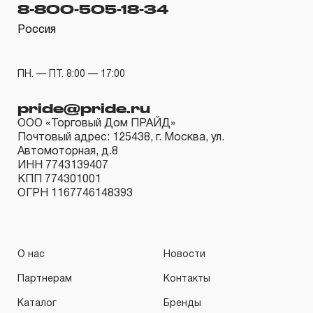
КИНЕМАТИЧЕСКУЮ СХЕМУ (МЕХАНИЗМ)
8-800-505-18-34
распространяется понятие «ограниченной гарантии», в
Россия
связи с сокращенным сроком эксплуатации,
связанным с повышенным износом при использовании
ПН. — ПТ. 8:00 — 17:00
и определен в 12-15 месяцев с начала использования
в условиях эксплуатации средней интенсивности.
pride@pride.ru
2.2 При повышенной интенсивности или тяжелых
ООО «Торговый Дом ПРАЙД»
Почтовый адрес: 125438, г. Москва, ул.
условиях эксплуатации инструмента гарантийный срок
Автомоторная, д.8
может быть сокращен до одного месяца.
ИНН 7743139407
2.3 Начало гарантийного срока, начало эксплуатации
КПП 774301001
ОГРН 1167746148393
определяется по дате продажи, указанной в
гарантийном талоне продавцом инструмента или
документе, подтверждающим факт приобретения
О нас
Новости
изделия. В отдельных случаях, при реализации
продукции на промышленные предприятия, начало
Партнерам
Контакты
гарантийного срока может исчисляться с момента
Каталог
Бренды