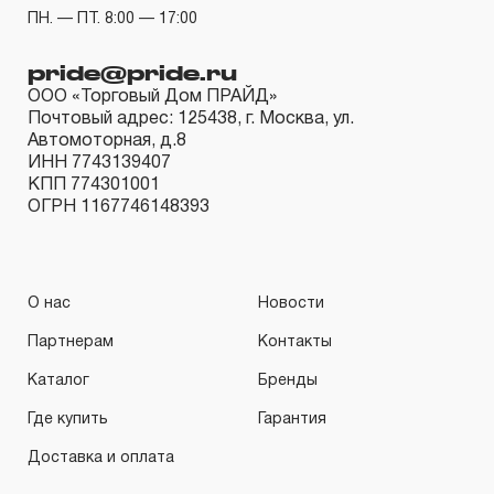
инструмента, которые перечислены в п. 3.4.
ПН. — ПТ. 8:00 — 17:00
3.3 На изделия торговой марки CARBON®
распространяется понятие «ограниченной гарантии», в
pride@pride.ru
ООО «Торговый Дом ПРАЙД»
ДВЕНАДЦАТЬ месяцев с начала эксплуатации всех
Почтовый адрес: 125438, г. Москва, ул.
типов инструмента, которые перечислены в п.3.4
Автомоторная, д.8
3.4 На следующие группы слесарно-монтажного,
ИНН 7743139407
КПП 774301001
пневматического, гидравлического, измерительного и
ОГРН 1167746148393
т.п. распространяется понятие «ограниченная
гарантия»:
3.4.1 На изделия имеющие в своей конструкции
О нас
Новости
храповый механизм (ключи гаечные трещоточные,
Партнерам
Контакты
рукоятки трещоточные и т.п.) распространяется
ограниченный срок гарантии в ДВЕНАДЦАТЬ месяцев.
Каталог
Бренды
3.4.2 На измерительный и диагностический инструмент,
Где купить
Гарантия
включая манометры, компрессометры, тестеры,
Доставка и оплата
рулетки, динамометрические ключи, усилители