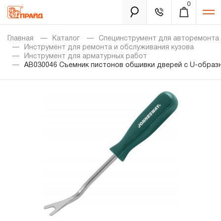
0
Каталог
Главная
Каталог
Специнструмент для авторемонта
Инструмент для ремонта и обслуживания кузова
Инструмент для арматурных работ
AB030046 Съемник пистонов обшивки дверей с U-образ
Золотая лихорадка
Новинки
Распродажа
Уцененный товар
Забыли пароль?
О нас
Новости
Бренды