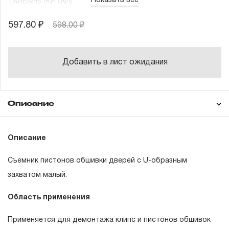
Показать все
ТАЙВАНЬ (КИТАЙ)
597.80 ₽
598.00 ₽
Добавить в лист ожидания
Описание
Гарантия
Описание
Съемник пистонов обшивки дверей с U-образным
ГАРАНТИЙНЫЕ ОБЯЗАТЕЛЬСТВА.
захватом малый.
Понятие «ПОЖИЗНЕННАЯ ГАРАНТИЯ».
Область применения
1.1 Понятие «ПОЖИЗНЕННАЯ ГАРАНТИЯ» включает в
Применяется для демонтажа клипс и пистонов обшивок
себя признание неограниченного срока поддержания