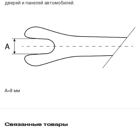
дверей и панелей автомобилей.
гарантийных обязательств в течение всего периода
эксплуатации изделия, а также замена или ремонт
вышедшего из строя инструмента, если при
проведении технической экспертизы было
установлено, что производитель использовал при
изготовлении изделия некачественные материалы или
нарушал технологию в процессе его производства.
1.2 «ПОЖИЗНЕННАЯ ГАРАНТИЯ» предоставляется
при условии соблюдения покупателем (потребителем)
правил эксплуатации, обслуживания, транспортировки
А=8 мм
и хранения, применяемых для ручного слесарно-
монтажного инструмента.
2. Понятие «ОГРАНИЧЕННАЯ ГАРАНТИЯ»
Связанные товары
2.1 На инструмент, имеющий в своей конструкции