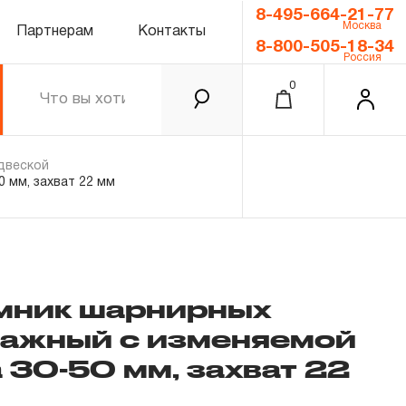
8-495-664-21-77
Москва
Партнерам
Контакты
8-800-505-18-34
Россия
0
двеской
 мм, захват 22 мм
мник шарнирных
чажный с изменяемой
0.00 ₽
Итого
 30-50 мм, захват 22
Забыли пароль?