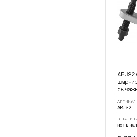
ABJS2 
шарнир
рычажн
АРТИКУЛ
ABJS2
В НАЛИЧ
нет в на