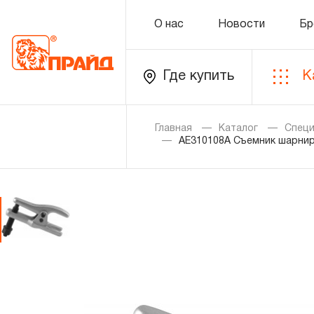
О нас
Новости
Бр
Где купить
К
Каталог
Главная
Каталог
Специ
AE310108A Съемник шарнир
Золотая лихорадка
Новинки
Распродажа
Уцененный товар
О нас