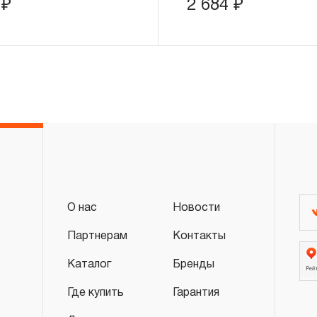
эксплуатации всех типов инструмента, за
4
₽
2 684
₽
инструмента, которые перечислены в п. 3.
3.3 На изделия торговой марки CARBON®
«ограниченной гарантии», в ДВЕНАДЦАТЬ
эксплуатации всех типов инструмента, ко
3.4 На следующие группы слесарно-монт
гидравлического, измерительного и т.п. 
«ограниченная гарантия»:
3.4.1 На изделия имеющие в своей конст
(ключи гаечные трещоточные, рукоятки тр
распространяется ограниченный срок г
О нас
Новости
месяцев.
Партнерам
Контакты
3.4.2 На измерительный и диагностически
манометры, компрессометры, тестеры, 
Каталог
Бренды
ключи, усилители крутящего момента и т.
Где купить
Гарантия
ограниченный срок гарантии в ДВЕНАДЦА