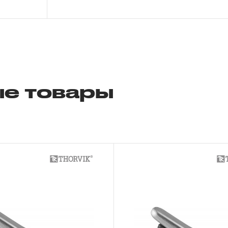
обслуживания, транспортировки и хранен
слесарно-монтажного инструмента.
2. Понятие «ОГРАНИЧЕННАЯ ГАРАНТИ
2.1 На инструмент, имеющий в своей 
СХЕМУ (МЕХАНИЗМ) распространяется п
е товары
гарантии», в связи с сокращенным сроко
повышенным износом при использовании 
с начала использования в условиях эксп
интенсивности.
2.2 При повышенной интенсивности или т
эксплуатации инструмента гарантийный 
до одного месяца.
2.3 Начало гарантийного срока, начало 
дате продажи, указанной в гарантийном
инструмента или документе, подтвержд