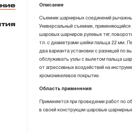
ние
Описание
Съемник шарнирных соединений рычажны
нтия
Универсальный съемник, применяющийся
шаровых шарниров рулевых тяг, поворотно
ГАРАНТИЙНЫЕ ОБЯЗАТЕЛЬСТВА.
т.п. с диаметрами шейки пальца 22 мм. 
Понятие «ПОЖИЗНЕННАЯ ГАРАНТИЯ».
два варианта установки с разницей по в
обслуживать узлы с вылетом пальца шар
1.1 Понятие «ПОЖИЗНЕННАЯ ГАРАНТИЯ» 
от агрессивных воздействий на инструм
неограниченного срока поддержания гар
хромоникелевое покрытие.
течение всего периода эксплуатации изд
ремонт вышедшего из строя инструмента
Область применения
технической экспертизы было установле
Применяется при проведении работ по о
использовал при изготовлении изделия н
в своей конструкции шаровые шарнирные
нарушал технологию в процессе его про
1.2 «ПОЖИЗНЕННАЯ ГАРАНТИЯ» предост
соблюдения покупателем (потребителем) 