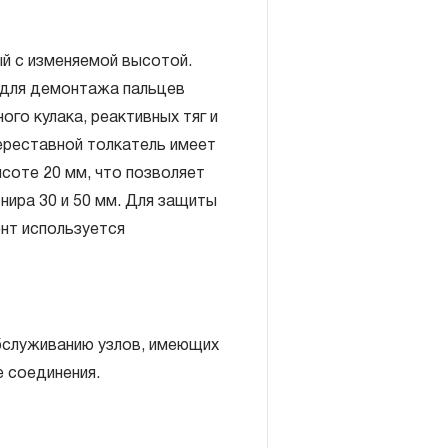
й с изменяемой высотой.
 для демонтажа пальцев
го кулака, реактивных тяг и
Переставной толкатель имеет
ысоте 20 мм, что позволяет
нира 30 и 50 мм. Для защиты
включает в себя признание
ент используется
антийных обязательств в
елия, а также замена или
, если при проведении
но, что производитель
бслуживанию узлов, имеющих
екачественные материалы или
 соединения.
изводства.
авляется при условии
правил эксплуатации,