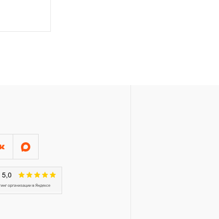
 исключением тех групп
4.
 распространяется понятие
 месяцев с начала
торые перечислены в п.3.4
ажного, пневматического,
распространяется понятие
рукции храповый механизм
ещоточные и т.п.)
арантии в ДВЕНАДЦАТЬ
й инструмент, включая
рулетки, динамометрические
п. устанавливается
ТЬ месяцев, если не