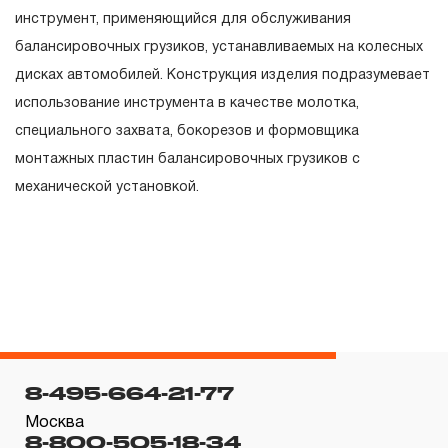
гарантийных обязательств в течение всего периода
инструмент, применяющийся для обслуживания
эксплуатации изделия, а также замена или ремонт
балансировочных грузиков, устанавливаемых на колесных
вышедшего из строя инструмента, если при
дисках автомобилей. Конструкция изделия подразумевает
проведении технической экспертизы было
использование инструмента в качестве молотка,
установлено, что производитель использовал при
специального захвата, бокорезов и формовщика
изготовлении изделия некачественные материалы или
монтажных пластин балансировочных грузиков с
нарушал технологию в процессе его производства.
механической установкой.
1.2 «ПОЖИЗНЕННАЯ ГАРАНТИЯ» предоставляется
при условии соблюдения покупателем (потребителем)
правил эксплуатации, обслуживания, транспортировки
и хранения, применяемых для ручного слесарно-
монтажного инструмента.
2. Понятие «ОГРАНИЧЕННАЯ ГАРАНТИЯ»
8-495-664-21-77
2.1 На инструмент, имеющий в своей конструкции
Москва
КИНЕМАТИЧЕСКУЮ СХЕМУ (МЕХАНИЗМ)
8-800-505-18-34