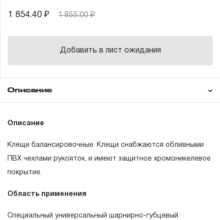
1 854.40 ₽
1 855.00 ₽
Добавить в лист ожидания
Описание
Гарантия
Описание
Клещи балансировочные. Клещи снабжаются обливными
ГАРАНТИЙНЫЕ ОБЯЗАТЕЛЬСТВА.
ПВХ чехлами рукояток, и имеют защитное хромоникелевое
покрытие.
Понятие «ПОЖИЗНЕННАЯ ГАРАНТИЯ».
Область применения
1.1 Понятие «ПОЖИЗНЕННАЯ ГАРАНТИЯ» включает в
себя признание неограниченного срока поддержания
Специальный универсальный шарнирно-губцевый