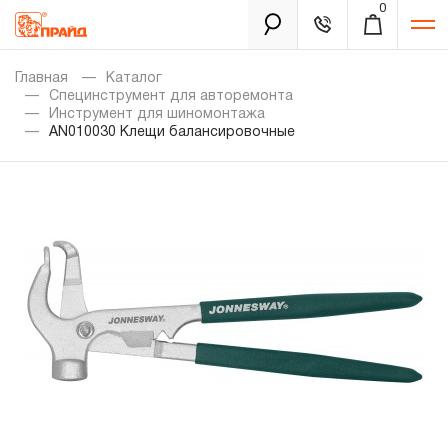
0
Каталог
Главная
Каталог
Специнструмент для авторемонта
Инструмент для шиномонтажа
AN010030 Клещи балансировочные
Золотая лихорадка
Новинки
Распродажа
Уцененный товар
Забыли пароль?
О нас
Новости
Бренды