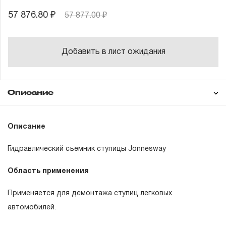
57 876.80 ₽
57 877.00 ₽
Добавить в лист ожидания
Описание
Гарантия
Описание
Гидравлический съемник ступицы Jonnesway
ГАРАНТИЙНЫЕ ОБЯЗАТЕЛЬСТВА.
Область применения
Понятие «ПОЖИЗНЕННАЯ ГАРАНТИЯ».
Применяется для демонтажа ступиц легковых
1.1 Понятие «ПОЖИЗНЕННАЯ ГАРАНТИЯ» включает в
автомобилей.
себя признание неограниченного срока поддержания