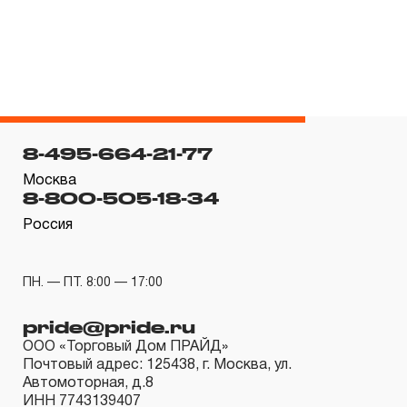
гарантийных обязательств в течение всего периода
эксплуатации изделия, а также замена или ремонт
вышедшего из строя инструмента, если при
проведении технической экспертизы было
установлено, что производитель использовал при
изготовлении изделия некачественные материалы или
8-495-664-21-77
нарушал технологию в процессе его производства.
Москва
1.2 «ПОЖИЗНЕННАЯ ГАРАНТИЯ» предоставляется
8-800-505-18-34
при условии соблюдения покупателем (потребителем)
Россия
правил эксплуатации, обслуживания, транспортировки
и хранения, применяемых для ручного слесарно-
ПН. — ПТ. 8:00 — 17:00
монтажного инструмента.
pride@pride.ru
2. Понятие «ОГРАНИЧЕННАЯ ГАРАНТИЯ»
ООО «Торговый Дом ПРАЙД»
Почтовый адрес: 125438, г. Москва, ул.
2.1 На инструмент, имеющий в своей конструкции
Автомоторная, д.8
КИНЕМАТИЧЕСКУЮ СХЕМУ (МЕХАНИЗМ)
ИНН 7743139407