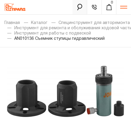
0
Каталог
Главная
Каталог
Специнструмент для авторемонта
Инструмент для ремонта и обслуживания ходовой част
Инструмент для работы с подвеской
AN010136 Съемник ступицы гидравлический
Золотая лихорадка
Новинки
Распродажа
Уцененный товар
Забыли пароль?
О нас
Новости
Бренды