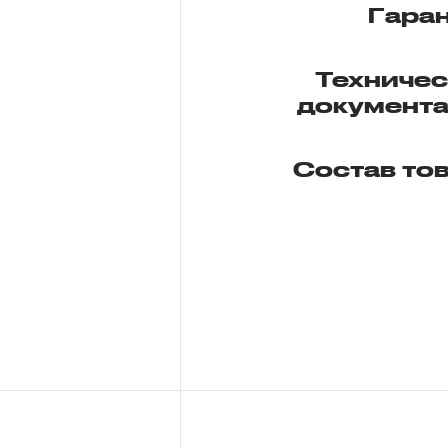
Гара
Техниче
документ
Состав то