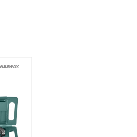
Я»
конструкции КИНЕМАТИЧЕСКУЮ
онятие «ограниченной
м эксплуатации, связанным с
и определен в 12-15 месяцев
луатации средней
яжелых условиях
срок может быть сокращен
эксплуатации определяется по
 талоне продавцом
ающим факт приобретения
зации продукции на
нтийного срока может