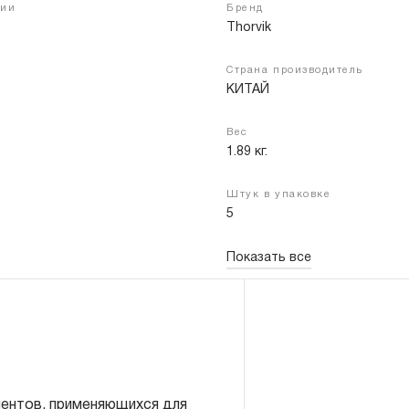
чии
Бренд
Thorvik
Страна производитель
Войти
Регистрация
КИТАЙ
Вес
1.89 кг.
Штук в упаковке
5
Показать все
 трубки диаметром 4 мм
ментов, применяющихся для
трубки диаметром 4.75 мм