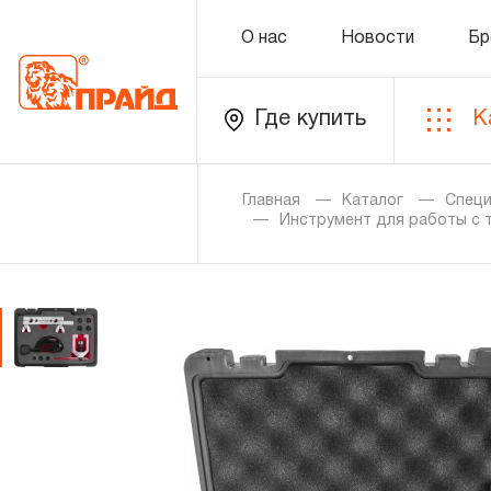
О нас
Новости
Бр
Где купить
К
Каталог
Главная
Каталог
Специ
Инструмент для работы с 
Золотая лихорадка
Новинки
Распродажа
Уцененный товар
О нас