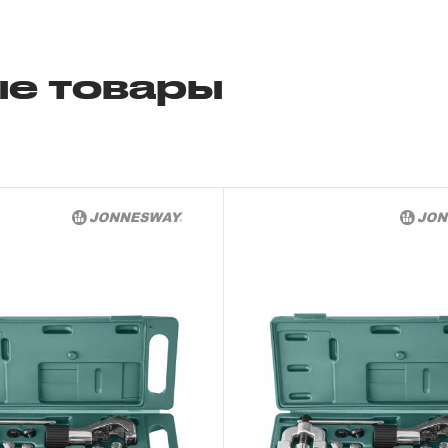
2. Понятие «ОГРАНИЧЕННАЯ ГАРАНТИ
2.1 На инструмент, имеющий в своей 
е товары
СХЕМУ (МЕХАНИЗМ) распространяется п
скачать релиз
гарантии», в связи с сокращенным сроко
повышенным износом при использовании 
с начала использования в условиях эксп
интенсивности.
2.2 При повышенной интенсивности или т
эксплуатации инструмента гарантийный 
до одного месяца.
2.3 Начало гарантийного срока, начало 
дате продажи, указанной в гарантийном
инструмента или документе, подтвержд
изделия. В отдельных случаях, при реали
промышленные предприятия, начало гара