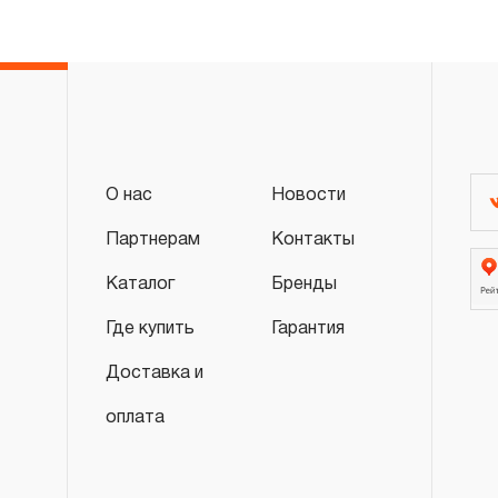
«ограниченной гарантии», в ДВЕНАДЦАТЬ
эксплуатации всех типов инструмента, ко
3.4 На следующие группы слесарно-монт
гидравлического, измерительного и т.п. 
«ограниченная гарантия»:
3.4.1 На изделия имеющие в своей конст
О нас
Новости
(ключи гаечные трещоточные, рукоятки тр
распространяется ограниченный срок г
Партнерам
Контакты
месяцев.
Каталог
Бренды
3.4.2 На измерительный и диагностически
Где купить
Гарантия
манометры, компрессометры, тестеры, 
ключи, усилители крутящего момента и т.
Доставка и
ограниченный срок гарантии в ДВЕНАДЦА
оплата
предусмотрен изготовителем межповеро
зависит от интенсивности эксплуатации 
3.4.3 На группы шарнирно-губцевого инс