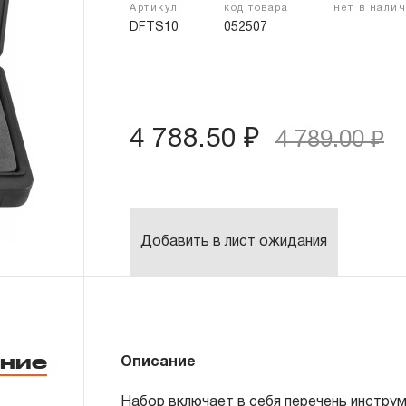
Артикул
код товара
нет в нали
DFTS10
052507
4 788.50 ₽
4 789.00 ₽
Добавить в лист ожидания
ние
Описание
Пуансон для двойной развальцовки
Набор включает в себя перечень инстру
Пуансон для двойной развальцовки 