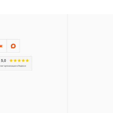
 месяцев с начала
торые перечислены в п.3.4
ажного, пневматического,
распространяется понятие
рукции храповый механизм
ещоточные и т.п.)
арантии в ДВЕНАДЦАТЬ
й инструмент, включая
рулетки, динамометрические
п. устанавливается
ТЬ месяцев, если не
чный интервал, который
данного инструмента.
трумента, ключей разводных и