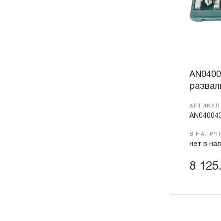
AN0400
развал
АРТИКУЛ
AN04004
В НАЛИЧ
нет в на
8 125