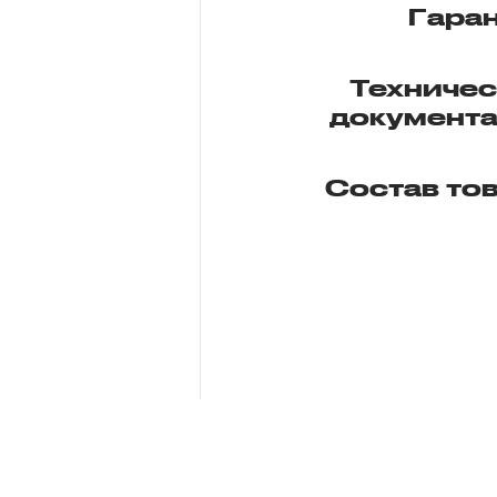
Гара
Техниче
документ
Состав то