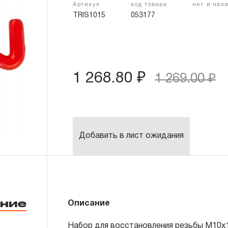
Артикул
код товара
нет в нал
TRIS1015
053177
1 268.80 ₽
1 269.00 ₽
Добавить в лист ожидания
ние
Описание
Сверло спиральное по металлу по DI
Набор для восстановления резьбы M10x1
Метчик STI по DIN 8140-2