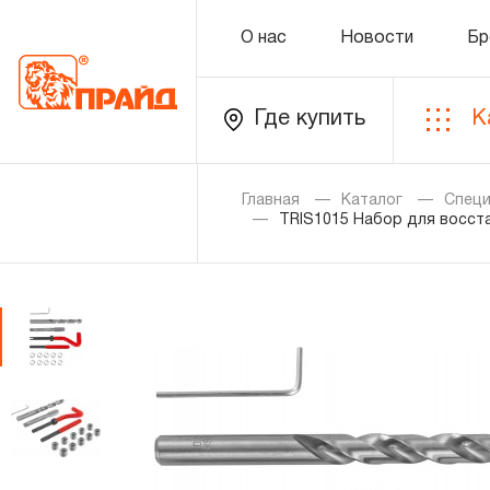
О нас
Новости
Бр
Где купить
К
Каталог
Главная
Каталог
Специ
TRIS1015 Набор для восст
Золотая лихорадка
Новинки
Распродажа
Уцененный товар
О нас