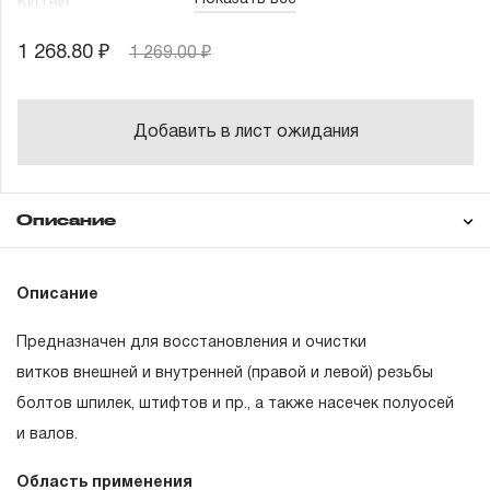
КИТАЙ
1 268.80 ₽
1 269.00 ₽
Добавить в лист ожидания
Описание
Гарантия
Техническая
Описание
документация
Предназначен для восстановления и очистки
ГАРАНТИЙНЫЕ ОБЯЗАТЕЛЬСТВА.
витков внешней и внутренней (правой и левой) резьбы
болтов шпилек, штифтов и пр., а также насечек полуосей
Понятие «ПОЖИЗНЕННАЯ ГАРАНТИЯ».
и валов.
1.1 Понятие «ПОЖИЗНЕННАЯ ГАРАНТИЯ» включает в
Область применения
себя признание неограниченного срока поддержания