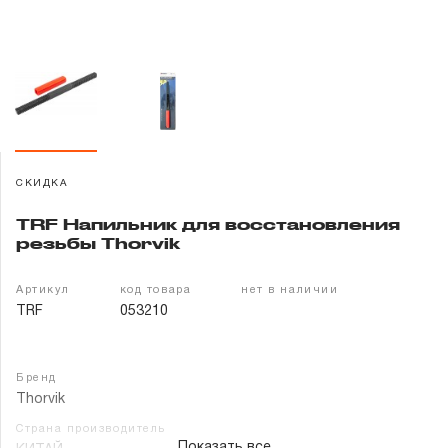
Гарантия и сервис
Доставка и оплата
Партнерам
Контакты
СКИДКА
TRF Напильник для восстановления
резьбы Thorvik
Артикул
код товара
нет в наличии
TRF
053210
Бренд
Thorvik
Страна производитель
Показать все