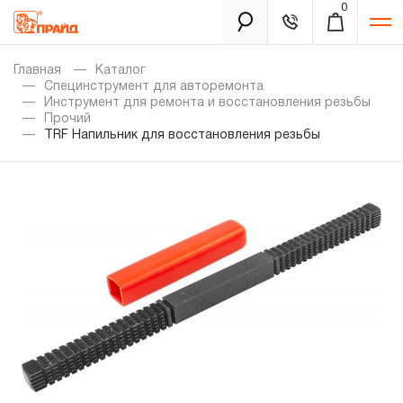
0
Каталог
Главная
Каталог
Специнструмент для авторемонта
Инструмент для ремонта и восстановления резьбы
Прочий
Золотая лихорадка
TRF Напильник для восстановления резьбы
Новинки
Распродажа
Уцененный товар
Забыли пароль?
О нас
Новости
Бренды