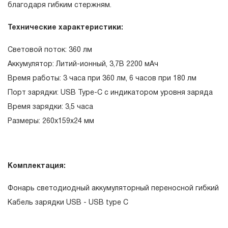
благодаря гибким стержням.
эксплуатации изделия, а также замена или ремонт
вышедшего из строя инструмента, если при
Технические характеристики:
проведении технической экспертизы было
Световой поток: 360 лм
установлено, что производитель использовал при
Аккумулятор: Литий-ионный, 3,7В 2200 мАч
изготовлении изделия некачественные материалы или
Время работы: 3 часа при 360 лм, 6 часов при 180 лм
нарушал технологию в процессе его производства.
Порт зарядки: USB Type-C с индикатором уровня заряда
1.2 «ПОЖИЗНЕННАЯ ГАРАНТИЯ» предоставляется
Время зарядки: 3,5 часа
при условии соблюдения покупателем (потребителем)
Размеры: 260х159х24 мм
правил эксплуатации, обслуживания, транспортировки
и хранения, применяемых для ручного слесарно-
монтажного инструмента.
Комплектация:
2. Понятие «ОГРАНИЧЕННАЯ ГАРАНТИЯ»
Фонарь светодиодный аккумуляторный переносной гибкий
2.1 На инструмент, имеющий в своей конструкции
Кабель зарядки USB - USB type C
скачать релиз
КИНЕМАТИЧЕСКУЮ СХЕМУ (МЕХАНИЗМ)
распространяется понятие «ограниченной гарантии», в