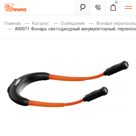
0
Каталог
Главная
Каталог
Освещение
Фонари переносн
A90071 Фонарь светодиодный аккумуляторный, переносно
Золотая лихорадка
Новинки
Распродажа
Уцененный товар
Забыли пароль?
О нас
Новости
Бренды