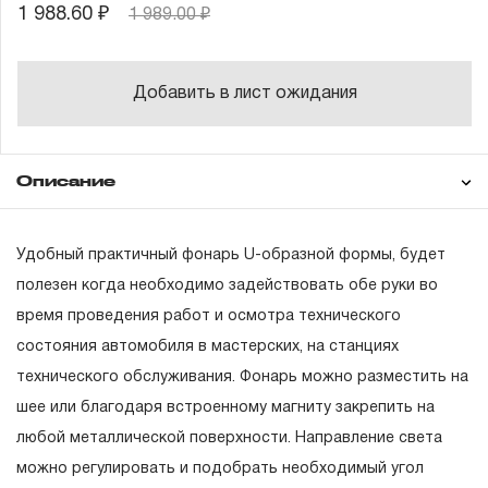
1 988.60 ₽
1 989.00 ₽
Добавить в лист ожидания
Описание
Гарантия
Техническая
Удобный практичный фонарь U-образной формы, будет
документация
полезен когда необходимо задействовать обе руки во
время проведения работ и осмотра технического
ГАРАНТИЙНЫЕ ОБЯЗАТЕЛЬСТВА.
состояния автомобиля в мастерских, на станциях
Понятие «ПОЖИЗНЕННАЯ ГАРАНТИЯ».
технического обслуживания. Фонарь можно разместить на
шее или благодаря встроенному магниту закрепить на
1.1 Понятие «ПОЖИЗНЕННАЯ ГАРАНТИЯ» включает в
любой металлической поверхности. Направление света
себя признание неограниченного срока поддержания
можно регулировать и подобрать необходимый угол
гарантийных обязательств в течение всего периода