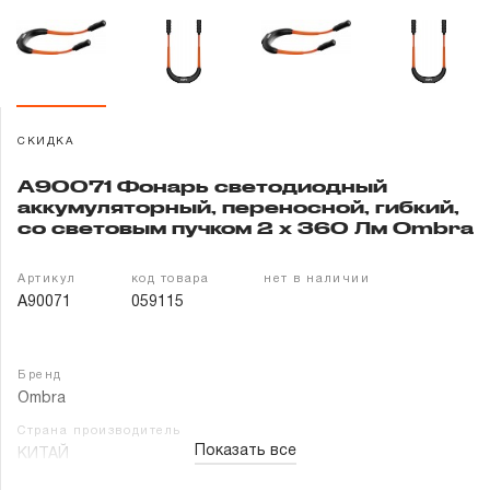
Гарантия и сервис
Доставка и оплата
Партнерам
СКИДКА
A90071 Фонарь светодиодный
Контакты
аккумуляторный, переносной, гибкий,
со световым пучком 2 х 360 Лм Ombra
Артикул
код товара
нет в наличии
A90071
059115
Бренд
Ombra
Страна производитель
Показать все
КИТАЙ