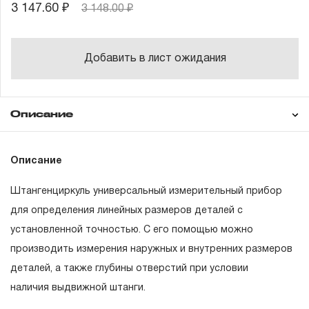
3 147.60 ₽
3 148.00 ₽
Добавить в лист ожидания
Описание
Гарантия
Техническая
Описание
Штангенциркуль
документация
Штангенциркуль универсальный измерительный прибор
Элемент питания тип LR44, 1.5В, 165 мАч (для
Состав товара
ГАРАНТИЙНЫЕ ОБЯЗАТЕЛЬСТВА.
цифрового штангенциркуля)
для определения линейных размеров деталей с
установленной точностью. С его помощью можно
Инструкция на русском языке
Понятие «ПОЖИЗНЕННАЯ ГАРАНТИЯ».
производить измерения наружных и внутренних размеров
Гарантийный талон
1.1 Понятие «ПОЖИЗНЕННАЯ ГАРАНТИЯ» включает в
деталей, а также глубины отверстий при условии
себя признание неограниченного срока поддержания
Футляр
наличия выдвижной штанги.
гарантийных обязательств в течение всего периода