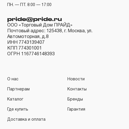
ПН. — ПТ. 8:00 — 17:00
3. Исполнение гарантийных обязательств.
pride@pride.ru
3.1 На изделия торговых марок JONNESWAY® и
ООО «Торговый Дом ПРАЙД»
Почтовый адрес: 125438, г. Москва, ул.
OMBRA® распространяется понятие «ПОЖИЗНЕННАЯ
Автомоторная, д.8
ГАРАНТИЯ», то есть, подлежит замене или ремонту
ИНН 7743139407
скачать инструкцию
инструмента, имеющий дефект, обнаруженный или
КПП 774301001
ОГРН 1167746148393
возникший в результате нарушений при его
производстве и делающий невозможным дальнейшее
использование инструмента, за исключением тех групп
О нас
Новости
инструмента, которые перечислены в п. 3.4.
3.2 Производитель гарантирует бесперебойное
Партнерам
Контакты
функционирование изделий торговой марки THORVIK®
Каталог
Бренды
в течение ДЕСЯТИ лет с начала эксплуатации всех
Где купить
Гарантия
типов инструмента, за исключением тех групп
Доставка и оплата
инструмента, которые перечислены в п. 3.4.
3.3 На изделия торговой марки CARBON®