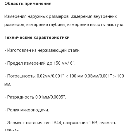
Область применения
эксплуатации изделия, а также замена или ремонт
вышедшего из строя инструмента, если при
Измерения наружных размеров, измерения внутренних
проведении технической экспертизы было
размеров, измерение глубины, измерение высоты выступа.
установлено, что производитель использовал при
изготовлении изделия некачественные материалы или
Технические характеристики
нарушал технологию в процессе его производства.
- Изготовлен из нержавеющей стали.
1.2 «ПОЖИЗНЕННАЯ ГАРАНТИЯ» предоставляется
при условии соблюдения покупателем (потребителем)
- Предел измерений до 150 мм/ 6’’.
правил эксплуатации, обслуживания, транспортировки
- Погрешность: 0.02мм/0.001’’ < 100 мм 0.03мм/0.001’’ > 100
и хранения, применяемых для ручного слесарно-
мм.
монтажного инструмента.
- Разрядность 0.01мм/0.0005’’.
2. Понятие «ОГРАНИЧЕННАЯ ГАРАНТИЯ»
- Ролик микроподачи.
2.1 На инструмент, имеющий в своей конструкции
скачать релиз
КИНЕМАТИЧЕСКУЮ СХЕМУ (МЕХАНИЗМ)
- Элемент питания тип LR44, напряжение 1.5В, ёмкость
распространяется понятие «ограниченной гарантии», в