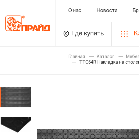
О нас
Новости
Бр
Где купить
К
Каталог
Главная
Каталог
Мебел
TTC64R Накладка на столе
Золотая лихорадка
Новинки
Распродажа
Уцененный товар
О нас