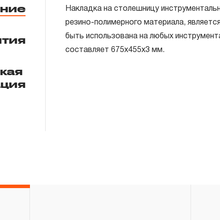
ние
Накладка на столешницу инструментальн
резино-полимерного материала, являетс
быть использована на любых инструмент
нтия
составляет 675х455х3 мм.
ГАРАНТИЙНЫЕ ОБЯЗАТЕЛЬСТВА.
ская
ация
Понятие «ПОЖИЗНЕННАЯ ГАРАНТИЯ».
1.1 Понятие «ПОЖИЗНЕННАЯ ГАРАНТИЯ» 
неограниченного срока поддержания гар
течение всего периода эксплуатации изд
ремонт вышедшего из строя инструмента
технической экспертизы было установле
использовал при изготовлении изделия н
нарушал технологию в процессе его про
1.2 «ПОЖИЗНЕННАЯ ГАРАНТИЯ» предост
соблюдения покупателем (потребителем) 