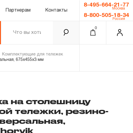
8-495-664-21-77
Москва
Партнерам
Контакты
8-800-505-18-34
Россия
0
Комплектующие для тележек
альная, 675х455х3 мм
а на столешницу
й тележки, резино-
0.00 ₽
Итого
версальная,
Забыли пароль?
horvik