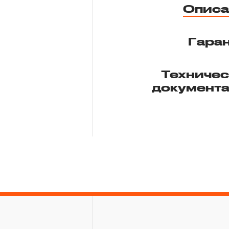
Описа
Гара
Техниче
документ