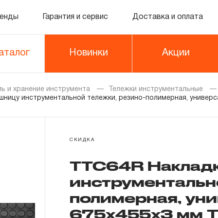
енды
Гарантия и сервис
Доставка и оплата
аталог
Новинки
Акции
ь и хранение инструмента
Тележки инструментальные
шницу инструментальной тележки, резино-полимерная, универс
СКИДКА
TTC64R Накладк
инструментально
полимерная, уни
675х455х3 мм T