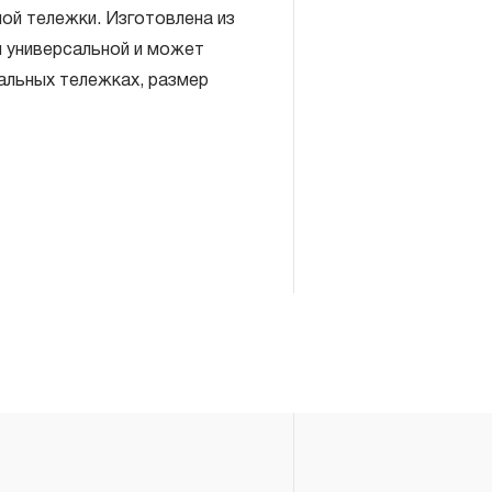
ой тележки. Изготовлена из
я универсальной и может
альных тележках, размер
включает в себя признание
антийных обязательств в
елия, а также замена или
, если при проведении
но, что производитель
екачественные материалы или
изводства.
авляется при условии
правил эксплуатации,