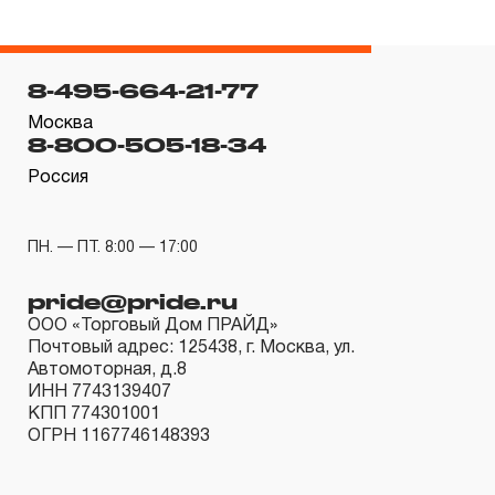
гарантийных обязательств в течение всего периода
эксплуатации изделия, а также замена или ремонт
вышедшего из строя инструмента, если при
8-495-664-21-77
проведении технической экспертизы было
Москва
установлено, что производитель использовал при
8-800-505-18-34
изготовлении изделия некачественные материалы или
Россия
нарушал технологию в процессе его производства.
1.2 «ПОЖИЗНЕННАЯ ГАРАНТИЯ» предоставляется
ПН. — ПТ. 8:00 — 17:00
при условии соблюдения покупателем (потребителем)
правил эксплуатации, обслуживания, транспортировки
pride@pride.ru
и хранения, применяемых для ручного слесарно-
ООО «Торговый Дом ПРАЙД»
Почтовый адрес: 125438, г. Москва, ул.
монтажного инструмента.
Автомоторная, д.8
ИНН 7743139407
2. Понятие «ОГРАНИЧЕННАЯ ГАРАНТИЯ»
КПП 774301001
ОГРН 1167746148393
2.1 На инструмент, имеющий в своей конструкции
КИНЕМАТИЧЕСКУЮ СХЕМУ (МЕХАНИЗМ)