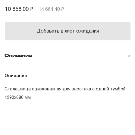
10 858.00 ₽
14 664.40 ₽
Добавить в лист ожидания
Описание
Гарантия
Описание
Столешница оцинкованная для верстака с одной тумбой,
ГАРАНТИЙНЫЕ ОБЯЗАТЕЛЬСТВА.
1390х686 мм.
Понятие «ПОЖИЗНЕННАЯ ГАРАНТИЯ».
1.1 Понятие «ПОЖИЗНЕННАЯ ГАРАНТИЯ» включает в
себя признание неограниченного срока поддержания