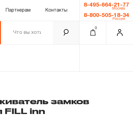
8-495-664-21-77
Москва
Партнерам
Контакты
8-800-505-18-34
Россия
0
иватель замков
 FILL inn
0.00 ₽
Итого
Забыли пароль?