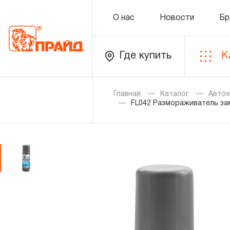
О нас
Новости
Бр
Где купить
К
Каталог
Главная
Каталог
Автох
FL042 Размораживатель зам
Золотая лихорадка
Новинки
Распродажа
Уцененный товар
О нас