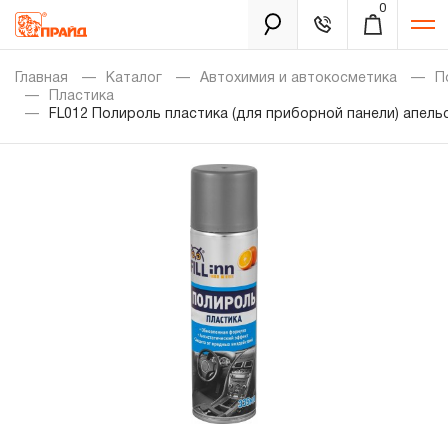
0
Каталог
Главная
Каталог
Автохимия и автокосметика
П
Пластика
FL012 Полироль пластика (для приборной панели) апельс
Золотая лихорадка
Новинки
Распродажа
Уцененный товар
Забыли пароль?
О нас
Новости
Бренды