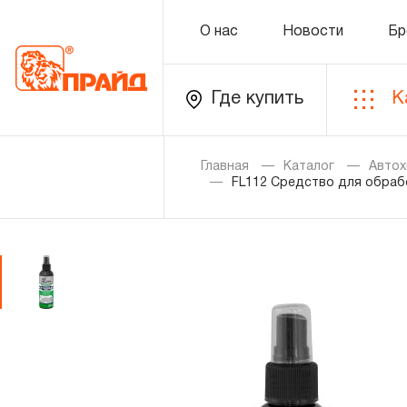
О нас
Новости
Бр
Где купить
К
Каталог
Главная
Каталог
Автох
FL112 Средство для обработ
Золотая лихорадка
Новинки
Распродажа
Уцененный товар
О нас