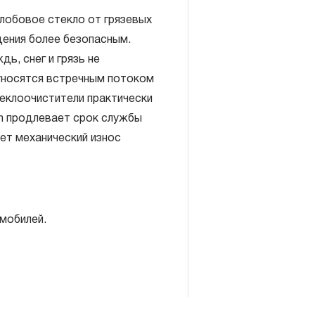
 лобовое стекло от грязевых
дения более безопасным.
ь, снег и грязь не
уносятся встречным потоком
избежание
ов или
теклоочистители практически
зотрите
nn продлевает срок службы
ет механический износ
уйте
поверхность
мобилей.