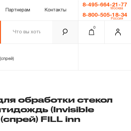
8-495-664-21-77
Москва
Партнерам
Контакты
8-800-505-18-34
Россия
0
(спрей)
для обработки стекол
идождь (Invisible
0.00 ₽
Итого
(спрей) FILL inn
Забыли пароль?