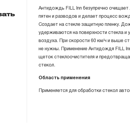
Антидождь FILL Inn безупречно очищает
вать
пятен и разводов и делает процесс вож
Создает на стекле защитную пленку. Дожд
удерживаются на поверхности стекла и 
Во 
воздуха. При скорости 60 км/ч и выше с
эффекта
я т
ра
не нужны. Применение Антидождя FILL I
.
щеток стеклоочистителя и предотвраща
, а з
стекол.
Область применения
Применяется для обработки стекол авто