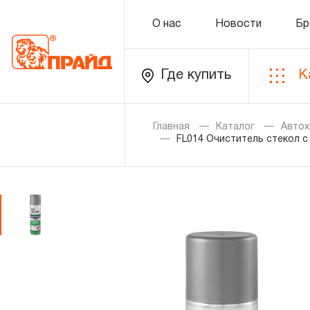
О нас
Новости
Бр
Где купить
К
Каталог
Главная
Каталог
Автох
FL014 Очиститель стекол с
Золотая лихорадка
Новинки
Распродажа
Уцененный товар
О нас