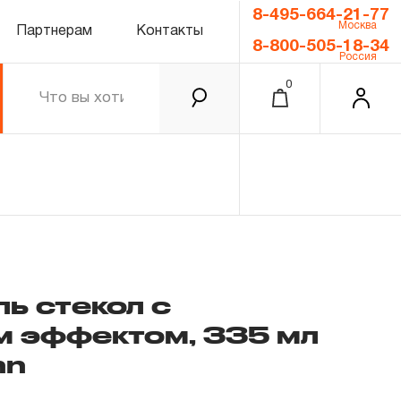
8-495-664-21-77
Москва
Партнерам
Контакты
8-800-505-18-34
Россия
0
ь стекол с
м эффектом, 335 мл
0.00 ₽
Итого
nn
Забыли пароль?