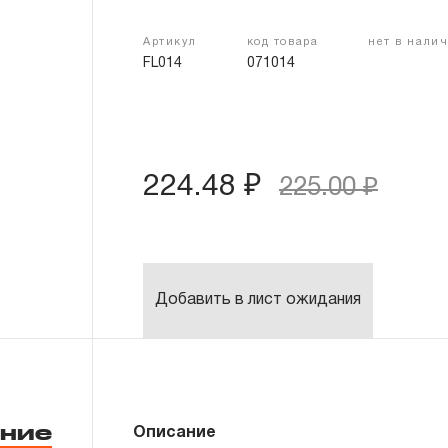
Артикул
код товара
нет в нали
FL014
071014
224.48 ₽
225.00 ₽
Добавить в лист ожидания
ние
Описание
ВНИМАНИЕ! Не распылять на горячие