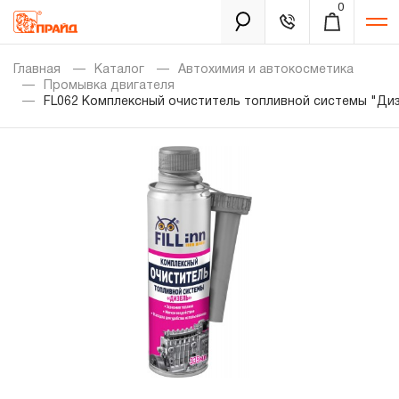
0
Каталог
Главная
Каталог
Автохимия и автокосметика
Промывка двигателя
FL062 Комплексный очиститель топливной системы "Диз
Золотая лихорадка
Новинки
Распродажа
Уцененный товар
Забыли пароль?
О нас
Новости
Бренды