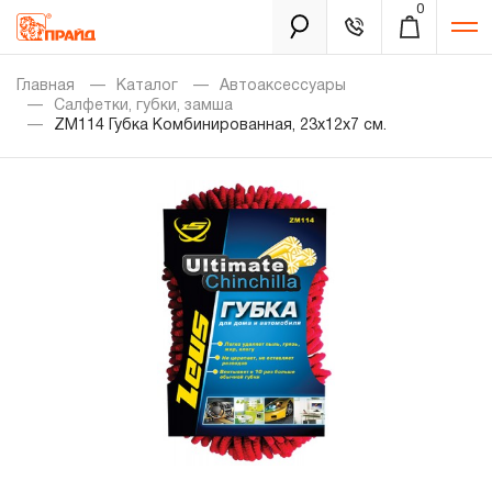
0
Каталог
Главная
Каталог
Автоаксессуары
Салфетки, губки, замша
ZM114 Губка Комбинированная, 23x12x7 см.
Золотая лихорадка
Новинки
Распродажа
Уцененный товар
Забыли пароль?
О нас
Новости
Бренды