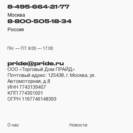
эксплуатации изделия, а также замена или ремонт
8-495-664-21-77
вышедшего из строя инструмента, если при
Москва
8-800-505-18-34
проведении технической экспертизы было
Россия
установлено, что производитель использовал при
изготовлении изделия некачественные материалы или
нарушал технологию в процессе его производства.
ПН. — ПТ. 8:00 — 17:00
1.2 «ПОЖИЗНЕННАЯ ГАРАНТИЯ» предоставляется
pride@pride.ru
при условии соблюдения покупателем (потребителем)
ООО «Торговый Дом ПРАЙД»
правил эксплуатации, обслуживания, транспортировки
Почтовый адрес: 125438, г. Москва, ул.
и хранения, применяемых для ручного слесарно-
Автомоторная, д.8
ИНН 7743139407
монтажного инструмента.
КПП 774301001
ОГРН 1167746148393
2. Понятие «ОГРАНИЧЕННАЯ ГАРАНТИЯ»
2.1 На инструмент, имеющий в своей конструкции
КИНЕМАТИЧЕСКУЮ СХЕМУ (МЕХАНИЗМ)
О нас
Новости
распространяется понятие «ограниченной гарантии», в