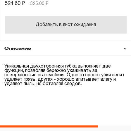
524.60 ₽
525.00 ₽
Добавить в лист ожидания
Описание
Гарантия
Уникальная двухсторонняя губка выполняет две
функции, позволяя бережно ухаживать за
поверхностью автомобиля. Одна сторона губки легко
удаляет грязь, другая - хорошо впитывает влагу и
удаляет пыль, не оставляя следов.
ГАРАНТИЙНЫЕ ОБЯЗАТЕЛЬСТВА.
Понятие «ПОЖИЗНЕННАЯ ГАРАНТИЯ».
1.1 Понятие «ПОЖИЗНЕННАЯ ГАРАНТИЯ» включает в
себя признание неограниченного срока поддержания
гарантийных обязательств в течение всего периода