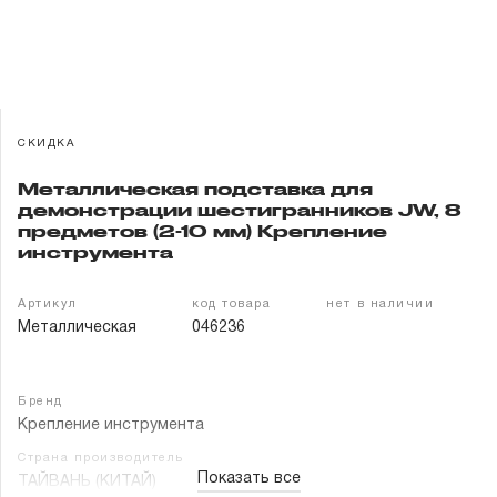
Гарантия и сервис
Доставка и оплата
Партнерам
СКИДКА
Металлическая подставка для
Контакты
демонстрации шестигранников JW, 8
предметов (2-10 мм) Крепление
инструмента
Артикул
код товара
нет в наличии
Металлическая
046236
Бренд
Крепление инструмента
Страна производитель
Показать все
ТАЙВАНЬ (КИТАЙ)