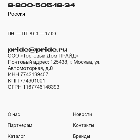
гарантийных обязательств в течение всего периода
8-800-505-18-34
эксплуатации изделия, а также замена или ремонт
Россия
вышедшего из строя инструмента, если при
проведении технической экспертизы было
ПН. — ПТ. 8:00 — 17:00
установлено, что производитель использовал при
изготовлении изделия некачественные материалы или
pride@pride.ru
нарушал технологию в процессе его производства.
ООО «Торговый Дом ПРАЙД»
Почтовый адрес: 125438, г. Москва, ул.
1.2 «ПОЖИЗНЕННАЯ ГАРАНТИЯ» предоставляется
Автомоторная, д.8
при условии соблюдения покупателем (потребителем)
ИНН 7743139407
КПП 774301001
правил эксплуатации, обслуживания, транспортировки
ОГРН 1167746148393
и хранения, применяемых для ручного слесарно-
монтажного инструмента.
2. Понятие «ОГРАНИЧЕННАЯ ГАРАНТИЯ»
О нас
Новости
Партнерам
Контакты
2.1 На инструмент, имеющий в своей конструкции
КИНЕМАТИЧЕСКУЮ СХЕМУ (МЕХАНИЗМ)
Каталог
Бренды