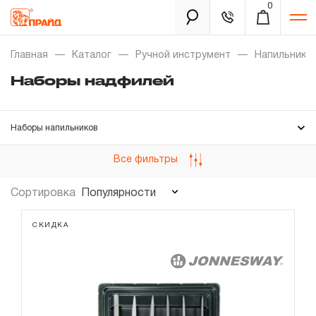
0
Каталог
Главная
Каталог
Ручной инструмент
Напильники,
Наборы надфилей
Золотая лихорадка
Наборы напильников
Новинки
Наборы надфилей
Все фильтры
Распродажа
Напильники
Популярности
Сортировка
Уцененный товар
Забыли пароль?
СКИДКА
О нас
Новости
Бренды