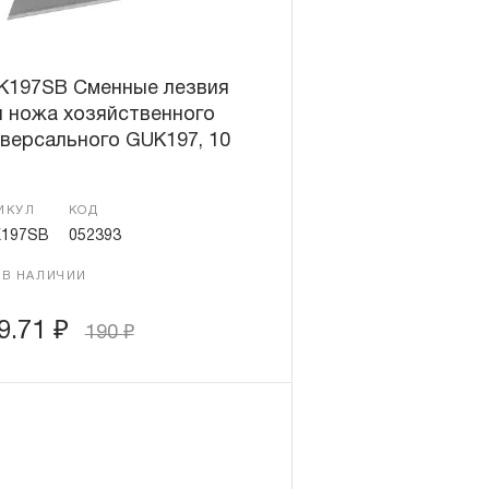
K197SB Сменные лезвия
я ножа хозяйственного
версального GUK197, 10
ИКУЛ
КОД
197SB
052393
 В НАЛИЧИИ
9.71
₽
190
₽