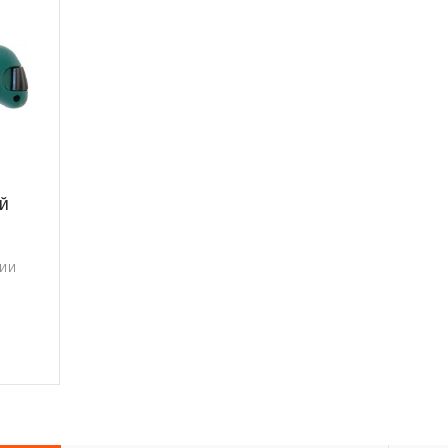
й
ЧИИ