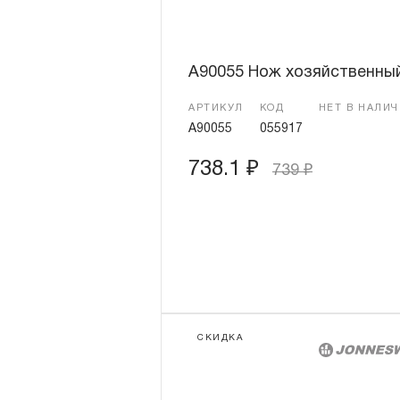
A90055 Нож хозяйственны
АРТИКУЛ
КОД
НЕТ В НАЛИ
A90055
055917
738.1
₽
739
₽
СКИДКА