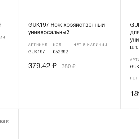
й
GUK197 Нож хозяйственный
GU
универсальный
дл
ЧИИ
уни
АРТИКУЛ
КОД
НЕТ В НАЛИЧИИ
шт.
GUK197
052392
АРТ
379.42
₽
380
₽
GUK
НЕТ
18