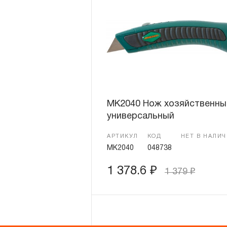
MK2040 Нож хозяйственны
универсальный
АРТИКУЛ
КОД
НЕТ В НАЛИ
MK2040
048738
1 378.6
₽
1 379
₽