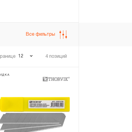
Войти
Регистрация
Все фильтры
12
транице
4 позиций
ИДКА