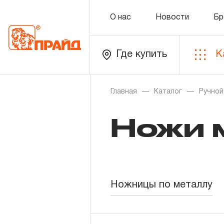
О нас
Новости
Бр
Где купить
К
Каталог
Главная
Каталог
Ручной
Ножи 
Золотая лихорадка
Новинки
Распродажа
Ножницы по металлу
Уцененный товар
О нас