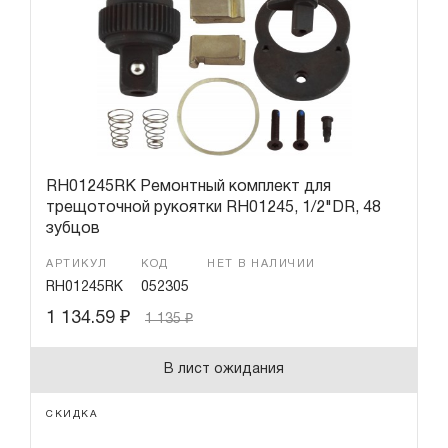
RH01245RK Ремонтный комплект для
трещоточной рукоятки RH01245, 1/2"DR, 48
зубцов
АРТИКУЛ
КОД
НЕТ В НАЛИЧИИ
RH01245RK
052305
1 134.59
₽
1 135
₽
В лист ожидания
СКИДКА