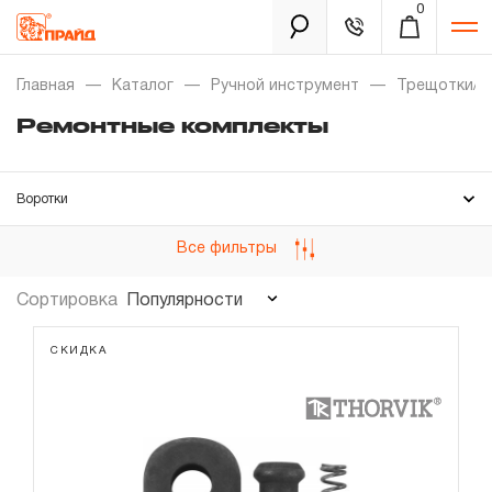
0
Каталог
Главная
Каталог
Ручной инструмент
Трещотки/В
Ремонтные комплекты
Золотая лихорадка
Воротки
Новинки
Трещотки
Все фильтры
Распродажа
Ремонтные комплекты
Популярности
Сортировка
Уцененный товар
Забыли пароль?
СКИДКА
О нас
Новости
Бренды