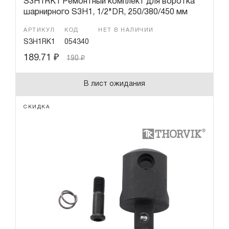
S3H1RK1 Ремонтный комплект для воротка
шарнирного S3H1, 1/2"DR, 250/380/450 мм
АРТИКУЛ
КОД
НЕТ В НАЛИЧИИ
S3H1RK1
054340
189.71
₽
190
₽
В лист ожидания
СКИДКА