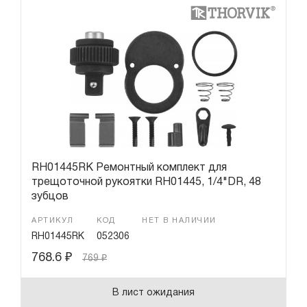
RH01445RK Ремонтный комплект для
трещоточной рукоятки RH01445, 1/4"DR, 48
зубцов
АРТИКУЛ
КОД
НЕТ В НАЛИЧИИ
RH01445RK
052306
768.6
₽
769
₽
В лист ожидания