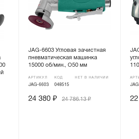
JAG-6603 Угловая зачистная
JA
а
пневматическая машинка
уг
00
15000 об/мин., O50 мм
110
ый
АРТИКУЛ
КОД
НЕТ В НАЛИЧИИ
АРТ
JAG-6603
048515
JAG
24 380
₽
22
24 786.13
₽