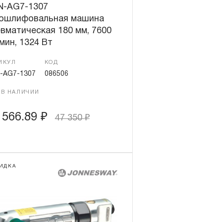
N-AG7-1307
лошлифовальная машина
вматическая 180 мм, 7600
мин, 1324 Вт
ИКУЛ
КОД
-AG7-1307
086506
 В НАЛИЧИИ
 566.89
₽
47 350
₽
ИДКА