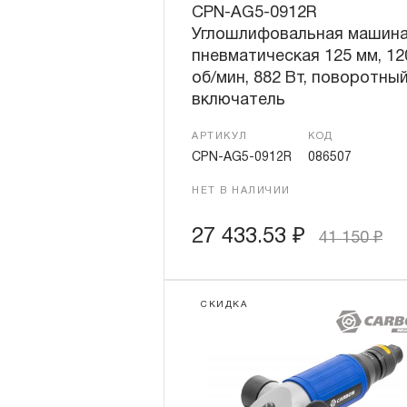
CPN-AG5-0912R
Углошлифовальная машин
пневматическая 125 мм, 12
об/мин, 882 Вт, поворотны
включатель
АРТИКУЛ
КОД
CPN-AG5-0912R
086507
НЕТ В НАЛИЧИИ
27 433.53
₽
41 150
₽
СКИДКА