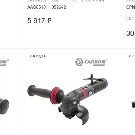
АРТИКУЛ
КОД
НЕТ В НАЛИЧИИ
АРТ
AAG0510
052642
CPN
НЕТ
5 917
₽
30
СКИДКА
СК