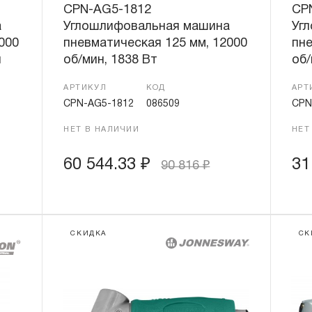
CPN-AG5-1812
CP
а
Углошлифовальная машина
Уг
000
пневматическая 125 мм, 12000
пне
й
об/мин, 1838 Вт
об/
АРТИКУЛ
КОД
АРТ
CPN-AG5-1812
086509
CPN
НЕТ В НАЛИЧИИ
НЕТ
60 544.33
₽
31
90 816
₽
СКИДКА
СК