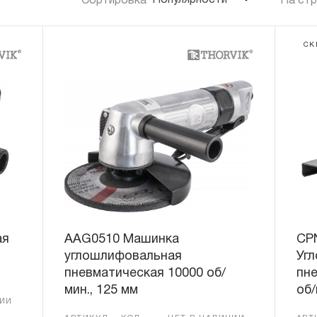
Популярности
Сортировка
На ст
СК
ая
AAG0510 Машинка
CP
углошлифовальная
Уг
пневматическая 10000 об/
пне
мин., 125 мм
об/
ЧИИ