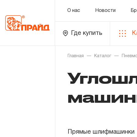
О нас
Новости
Бр
Где купить
К
Каталог
Главная
Каталог
Пневм
Углош
Золотая лихорадка
Новинки
машин
Распродажа
Уцененный товар
Прямые шлифмашинки
О нас