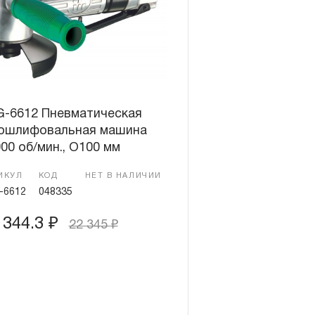
G-6612 Пневматическая
лошлифовальная машина
00 об/мин., O100 мм
ИКУЛ
КОД
НЕТ В НАЛИЧИИ
-6612
048335
 344.3
₽
22 345
₽