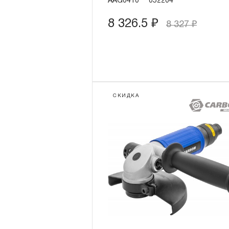
AAG0410
052204
8 326.5
₽
8 327
₽
СКИДКА