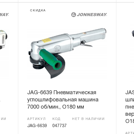
СКИДКА
JAG-6639 Пневматическая
JA
а
углошлифовальная машина
шл
7000 об/мин., O180 мм
пне
вер
ЧИИ
АРТИКУЛ
КОД
НЕТ В НАЛИЧИИ
O1
JAG-6639
047737
АРТ