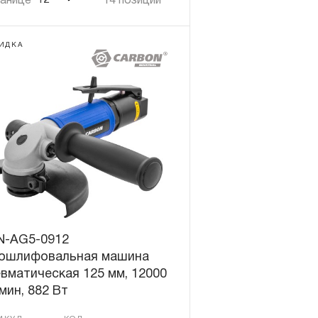
12
ранице
14 позиций
ИДКА
N-AG5-0912
лошлифовальная машина
вматическая 125 мм, 12000
мин, 882 Вт