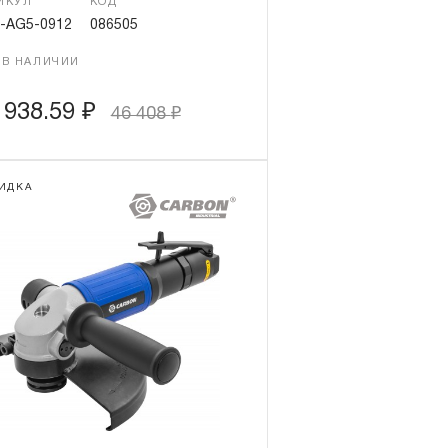
ИКУЛ
КОД
-AG5-0912
086505
 В НАЛИЧИИ
 938.59
₽
46 408
₽
ИДКА