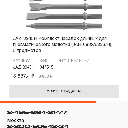
JAZ-3945H Комплект насадок длинных для
пневматического молотка (JAH-6832/6833/H),
5 предметов
АРТИКУЛ
КОД
НЕТ В НАЛИЧИИ
JAZ-3945H
047515
3 867.4
₽
3 868
₽
В лист ожидания
8-495-664-21-77
Москва
8-800-505-18-34