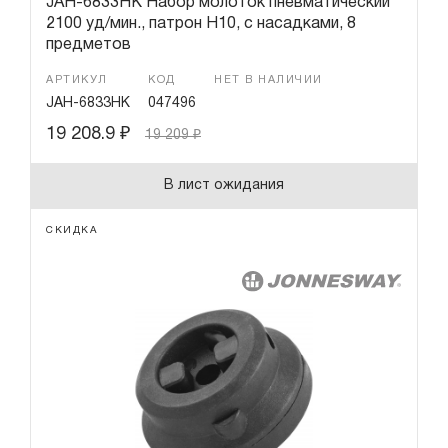
JAH-6833HK Набор молоток пневматический
2100 уд/мин., патрон H10, с насадками, 8
предметов
АРТИКУЛ
КОД
НЕТ В НАЛИЧИИ
JAH-6833HK
047496
19 208.9
₽
19 209
₽
В лист ожидания
СКИДКА