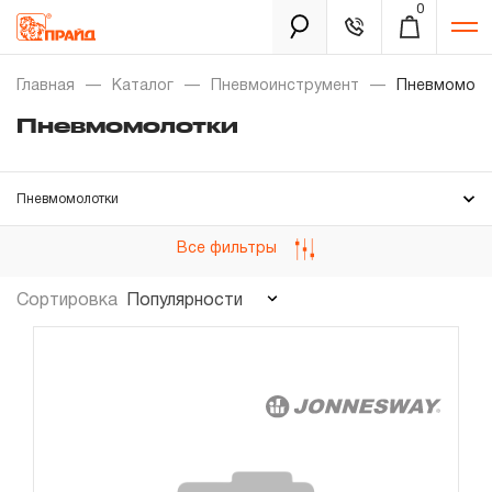
0
Каталог
Главная
Каталог
Пневмоинструмент
Пневмомоло
Пневмомолотки
Золотая лихорадка
Пневмомолотки
Новинки
Комплектующие
Все фильтры
Распродажа
Ремонтные комплекты
Популярности
Сортировка
Уцененный товар
Забыли пароль?
О нас
Новости
Бренды