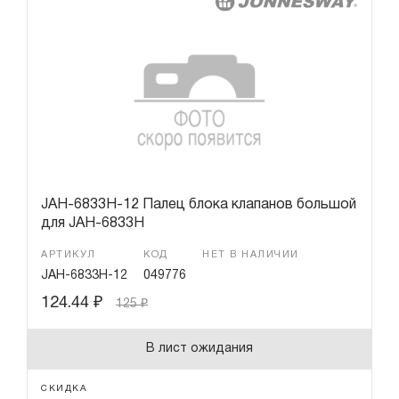
JAH-6833H-12 Палец блока клапанов большой
для JAH-6833H
АРТИКУЛ
КОД
НЕТ В НАЛИЧИИ
JAH-6833H-12
049776
124.44
₽
125
₽
В лист ожидания
СКИДКА