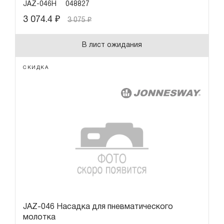
JAZ-046H
048827
3 074.4
₽
3 075
₽
В лист ожидания
СКИДКА
JAZ-046 Насадка для пневматического
молотка