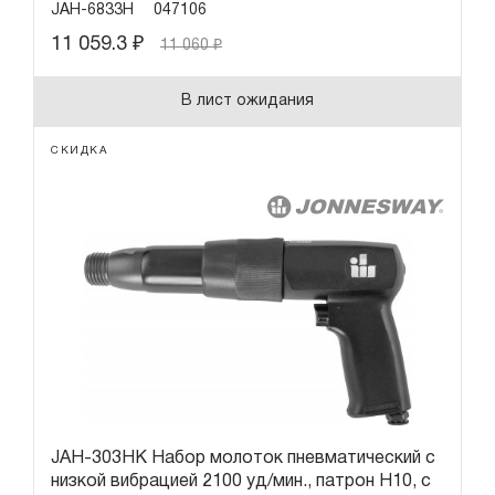
JAH-6833H
047106
11 059.3
₽
11 060
₽
В лист ожидания
СКИДКА
JAH-303HK Набор молоток пневматический с
низкой вибрацией 2100 уд/мин., патрон H10, c