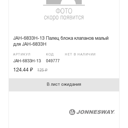
JAH-6833H-13 Палец блока клапанов малый
для JAH-6833H
АРТИКУЛ
КОД
НЕТ В НАЛИЧИИ
JAH-6833H-13
049777
124.44
₽
125
₽
В лист ожидания