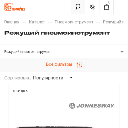
0
Каталог
Главная
Каталог
Пневмоинструмент
Режущий пн
Режущий пневмоинструмент
Золотая лихорадка
Режущий пневмоинструмент
Новинки
Комплектующие
Все фильтры
Распродажа
Ремонтные комплекты
Популярности
Сортировка
Уцененный товар
Забыли пароль?
СКИДКА
О нас
Новости
Бренды