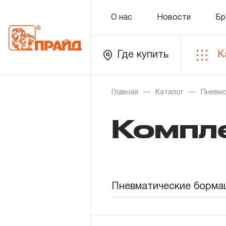
О нас
Новости
Бр
Где купить
К
Каталог
Главная
Каталог
Пневм
Компл
Золотая лихорадка
Новинки
Распродажа
Пневматические борм
Уцененный товар
О нас