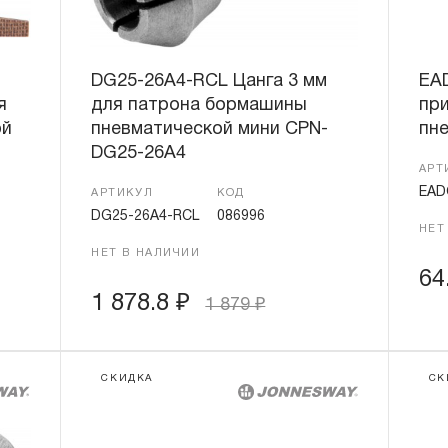
DG25-26A4-RCL Цанга 3 мм
EA
я
для патрона бормашины
пр
ой
пневматической мини CPN-
пн
DG25-26A4
АРТ
EAD
АРТИКУЛ
КОД
DG25-26A4-RCL
086996
НЕТ
НЕТ В НАЛИЧИИ
64
1 878.8
₽
1 879
₽
СКИДКА
СК