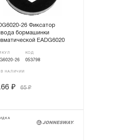
DG6020-26 Фиксатор
ивода бормашинки
евматической EADG6020
ИКУЛ
КОД
G6020-26
053798
 В НАЛИЧИИ
.66
₽
65
₽
ИДКА