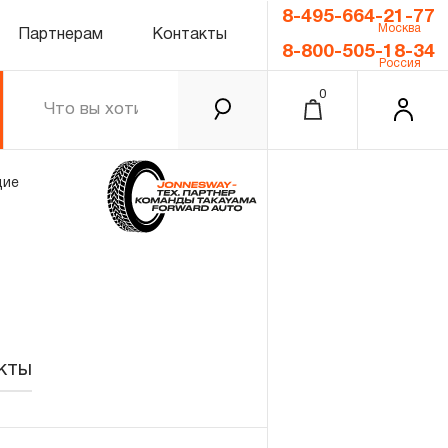
8-495-664-21-77
Москва
Партнерам
Контакты
8-800-505-18-34
Россия
0
щие
кты
0.00 ₽
Итого
Забыли пароль?