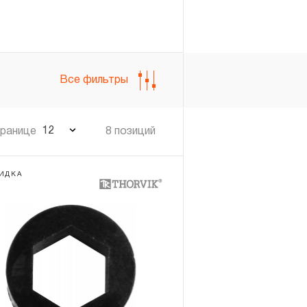
Войти
Регистрация
Все фильтры
12
транице
8 позиций
ИДКА