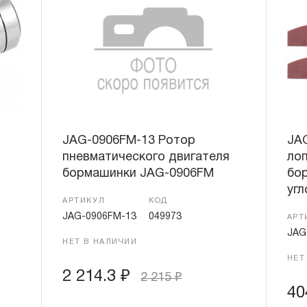
JAG-0906FM-13 Ротор
JA
пневматического двигателя
лоп
бормашинки JAG-0906FM
бо
угл
АРТИКУЛ
КОД
JAG-0906FM-13
049973
АРТ
JAG
НЕТ В НАЛИЧИИ
НЕТ
2 214.3
₽
2 215
₽
40