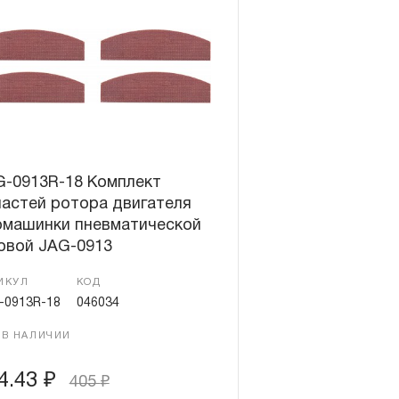
G-0913R-18 Комплект
астей ротора двигателя
рмашинки пневматической
овой JAG-0913
ИКУЛ
КОД
-0913R-18
046034
 В НАЛИЧИИ
4.43
₽
405
₽