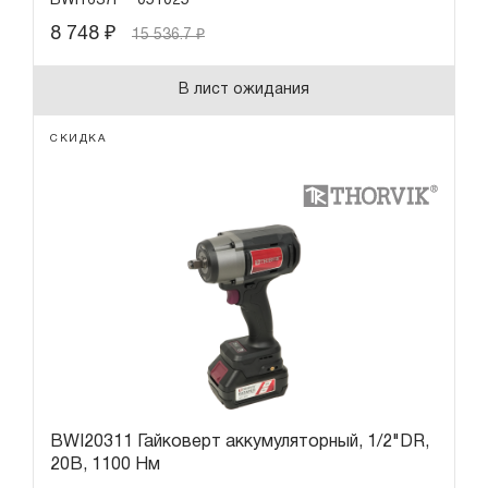
BWI1637I
051025
8 748
₽
15 536.7
₽
В лист ожидания
СКИДКА
BWI20311 Гайковерт аккумуляторный, 1/2"DR,
20В, 1100 Нм