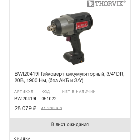
BWI20419I Гайковерт аккумуляторный, 3/4"DR,
20В, 1900 Нм, (без АКБ и З/У)
АРТИКУЛ
КОД
НЕТ В НАЛИЧИИ
BWI20419I
051022
28 079
₽
41 229.9
₽
В лист ожидания
СКИДКА