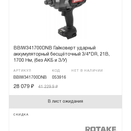
BBIW341700DNB Гайковерт ударный
аккумуляторный бесщёточный 3/4"DR, 21В,
1700 Нм, (без АКБ и З/У)
АРТИКУЛ
КОД
НЕТ В НАЛИЧИИ
BBIW341700DNB
053916
28 079
₽
41 229.9
₽
В лист ожидания
СКИДКА