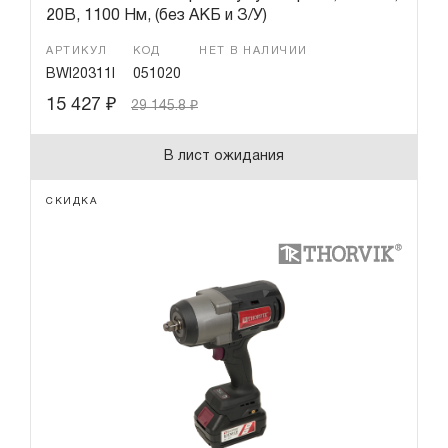
20В, 1100 Нм, (без АКБ и З/У)
АРТИКУЛ
КОД
НЕТ В НАЛИЧИИ
BWI20311I
051020
15 427
₽
29 145.8
₽
В лист ожидания
СКИДКА