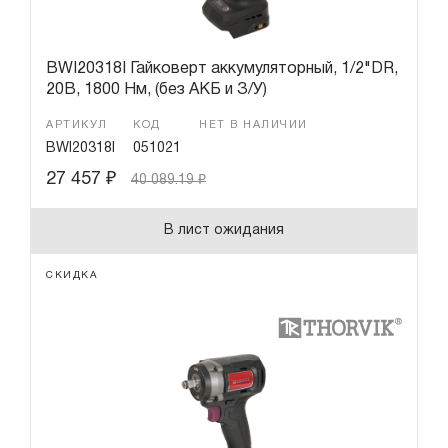
BWI20318I Гайковерт аккумуляторный, 1/2"DR,
20В, 1800 Нм, (без АКБ и З/У)
АРТИКУЛ
КОД
НЕТ В НАЛИЧИИ
BWI20318I
051021
27 457
₽
40 089.19
₽
В лист ожидания
СКИДКА