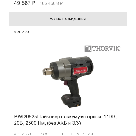
49 587
₽
105 456.8
₽
В лист ожидания
СКИДКА
BWI20525I Гайковерт аккумуляторный, 1"DR,
20В, 2500 Нм, (без АКБ и З/У)
АРТИКУЛ
КОД
НЕТ В НАЛИЧИИ