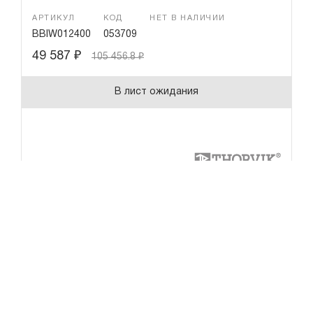
АРТИКУЛ
КОД
НЕТ В НАЛИЧИИ
BBIW012400
053709
49 587
₽
105 456.8
₽
В лист ожидания
Войти
Регистрация
0.00 ₽
Итого