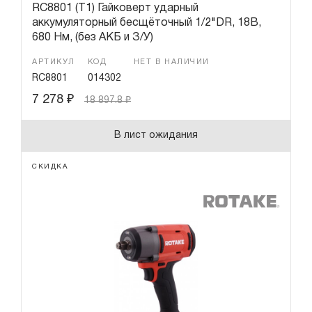
RC8801 (T1) Гайковерт ударный
аккумуляторный бесщёточный 1/2"DR, 18В,
680 Нм, (без АКБ и З/У)
АРТИКУЛ
КОД
НЕТ В НАЛИЧИИ
RC8801
014302
7 278
₽
18 897.8
₽
В лист ожидания
СКИДКА