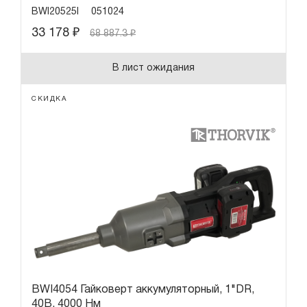
BWI20525I
051024
33 178
₽
68 887.3
₽
В лист ожидания
СКИДКА
BWI4054 Гайковерт аккумуляторный, 1"DR,
40В, 4000 Нм