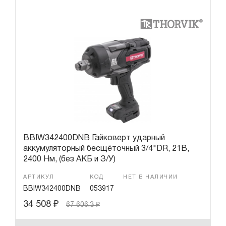
BBIW342400DNB Гайковерт ударный
аккумуляторный бесщёточный 3/4"DR, 21В,
2400 Нм, (без АКБ и З/У)
АРТИКУЛ
КОД
НЕТ В НАЛИЧИИ
BBIW342400DNB
053917
34 508
₽
67 606.3
₽