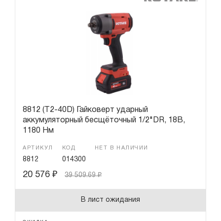
8812 (T2-40D) Гайковерт ударный
аккумуляторный бесщёточный 1/2"DR, 18В,
1180 Нм
АРТИКУЛ
КОД
НЕТ В НАЛИЧИИ
8812
014300
20 576
₽
39 509.69
₽
В лист ожидания