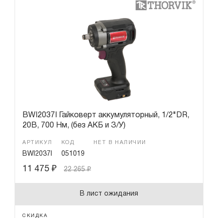
BWI2037I Гайковерт аккумуляторный, 1/2"DR,
20В, 700 Нм, (без АКБ и З/У)
АРТИКУЛ
КОД
НЕТ В НАЛИЧИИ
BWI2037I
051019
11 475
₽
22 265
₽
В лист ожидания
СКИДКА