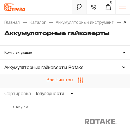
0
Каталог
Главная
Каталог
Аккумуляторный инструмент
Ак
Аккумуляторные гайковерты
Золотая лихорадка
Комплектующие
Новинки
Распродажа
Аккумуляторные гайковерты Rotake
Аккумуляторные гайковерты Thorvik
Все фильтры
Уцененный товар
Забыли пароль?
Популярности
Сортировка
О нас
СКИДКА
Новости
Бренды