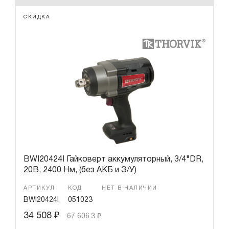
СКИДКА
BWI20424I Гайковерт аккумуляторный, 3/4"DR,
20В, 2400 Нм, (без АКБ и З/У)
АРТИКУЛ
КОД
НЕТ В НАЛИЧИИ
BWI20424I
051023
34 508
₽
67 606.3
₽