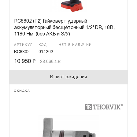
RC8802 (T2) Гайковерт ударный
аккумуляторный бесщёточный 1/2"DR, 18В,
1180 Нм, (без АКБ и З/У)
АРТИКУЛ
КОД
НЕТ В НАЛИЧИИ
RC8802
014303
10 950
₽
28 066.1
₽
В лист ожидания
СКИДКА