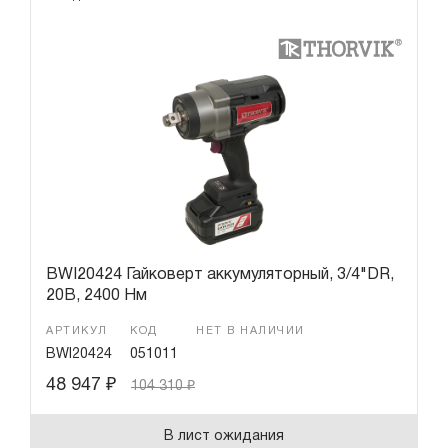
BWI20424 Гайковерт аккумуляторный, 3/4"DR,
20В, 2400 Нм
АРТИКУЛ
КОД
НЕТ В НАЛИЧИИ
BWI20424
051011
48 947
₽
104 310
₽
В лист ожидания