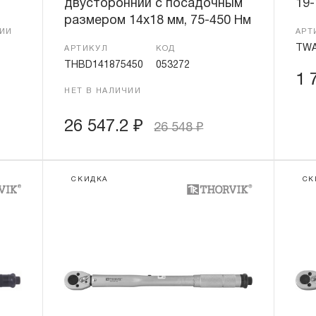
двусторонний с посадочным
19-
размером 14х18 мм, 75-450 Нм
ЧИИ
АРТ
TWA
АРТИКУЛ
КОД
THBD141875450
053272
1 
НЕТ В НАЛИЧИИ
26 547.2
₽
26 548
₽
СКИДКА
СК