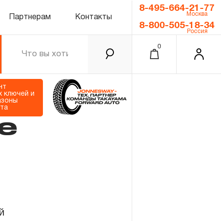
8-495-664-21-77
Москва
Партнерам
Контакты
8-800-505-18-34
Россия
0
нт
 ключей и
азоны
та
е
0.00 ₽
Итого
Забыли пароль?
й