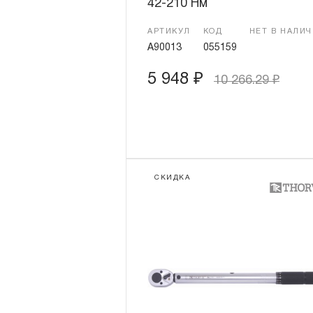
42-210 Нм
АРТИКУЛ
КОД
НЕТ В НАЛИ
A90013
055159
5 948
₽
10 266.29
₽
СКИДКА