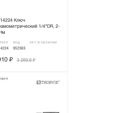
14224 Ключ
амометрический 1/4"DR, 2-
 Нм
ИКУЛ
КОД
НЕТ В НАЛИЧИИ
4224
052363
910
₽
3 269.6
₽
ИДКА