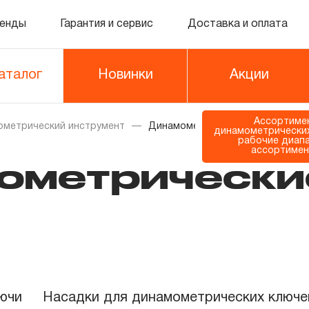
енды
Гарантия и сервис
Доставка и оплата
аталог
Новинки
Акции
Ассортиме
метрический инструмент
Динамометрические ключи
динамометрических
рабочие диап
ассортимен
ометрически
ючи
Насадки для динамометрических ключе