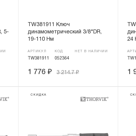
TW381911 Ключ
TW
, 5-
динамометрический 3/8"DR,
дин
19-110 Нм
24
ЧИИ
АРТИКУЛ
КОД
НЕТ В НАЛИЧИИ
АРТ
TW381911
052364
TW1
1 776
₽
1 
3 214.7
₽
СКИДКА
СК