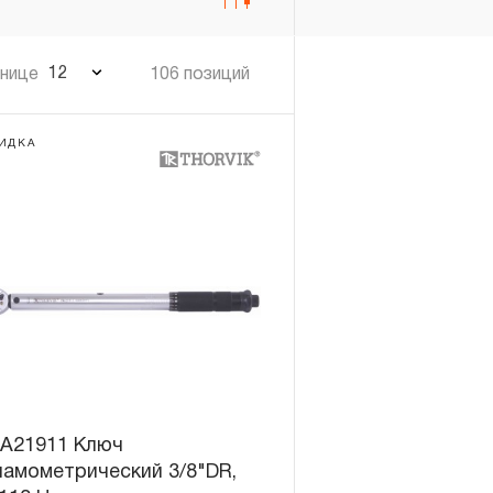
12
анице
106 позиций
ИДКА
A21911 Ключ
амометрический 3/8"DR,