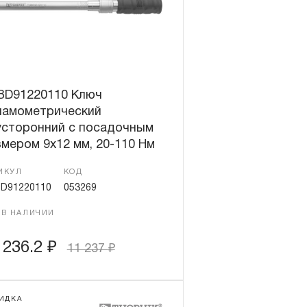
BD91220110 Ключ
намометрический
усторонний с посадочным
мером 9х12 мм, 20-110 Нм
ИКУЛ
КОД
D91220110
053269
 В НАЛИЧИИ
 236.2
₽
11 237
₽
ИДКА