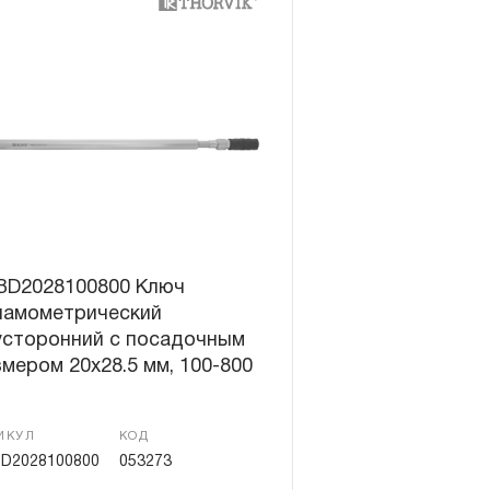
BD2028100800 Ключ
намометрический
усторонний с посадочным
мером 20х28.5 мм, 100-800
ИКУЛ
КОД
D2028100800
053273