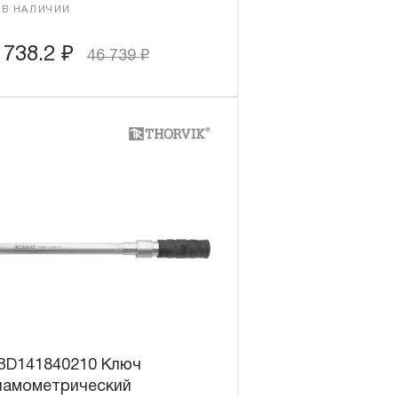
 В НАЛИЧИИ
 738.2
₽
46 739
₽
BD141840210 Ключ
намометрический