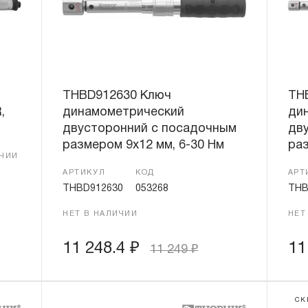
THBD912630 Ключ
TH
,
динамометрический
ди
двусторонний с посадочным
дв
размером 9х12 мм, 6-30 Нм
раз
ИЧИИ
АРТИКУЛ
КОД
АРТ
THBD912630
053268
THB
НЕТ В НАЛИЧИИ
НЕТ
11 248.4
₽
11
11 249
₽
СК