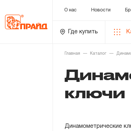
О нас
Новости
Бр
Где купить
К
Каталог
Главная
Каталог
Динамо
Динам
Золотая лихорадка
Новинки
ключи
Распродажа
Уцененный товар
Динамометрические кл
О нас