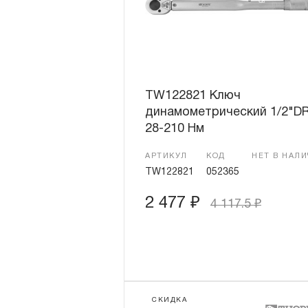
TW122821 Ключ
динамометрический 1/2"DR
28-210 Нм
АРТИКУЛ
КОД
НЕТ В НАЛ
TW122821
052365
2 477
₽
4 117.5
₽
СКИДКА