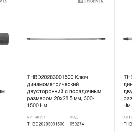
THBD20283001500 Ключ
TH
динамометрический
ди
ым
двусторонний с посадочным
дв
размером 20х28.5 мм, 300-
раз
1500 Нм
Нм
АРТИКУЛ
КОД
АРТ
THBD20283001500
053274
THB