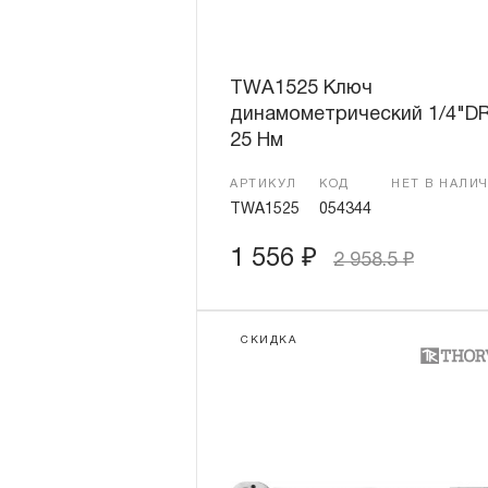
TWA1525 Ключ
динамометрический 1/4"DR
25 Нм
АРТИКУЛ
КОД
НЕТ В НАЛИ
TWA1525
054344
1 556
₽
2 958.5
₽
СКИДКА