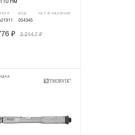
110 Нм
ИКУЛ
КОД
НЕТ В НАЛИЧИИ
21911
054345
776
₽
3 214.7
₽
ИДКА