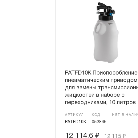
PATFD10K Приспособление
пневматическим приводом
для замены трансмиссион
жидкостей в наборе с
переходниками, 10 литров
АРТИКУЛ
КОД
НЕТ В НАЛИ
PATFD10K
053845
12 114.6
₽
12 115
₽