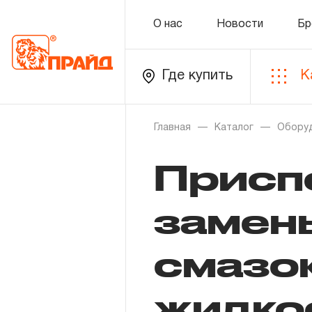
О нас
Новости
Бр
Где купить
К
Каталог
Главная
Каталог
Обору
Присп
Золотая лихорадка
Новинки
замен
Распродажа
смазок
Уцененный товар
жидко
О нас