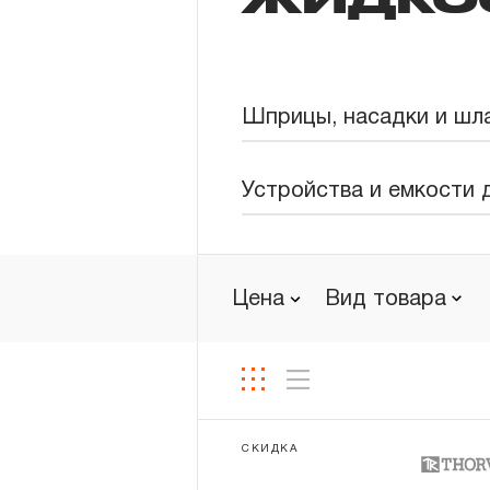
Новости
Бренды
Шприцы, насадки и шл
Гарантия и сервис
Устройства и емкости 
Доставка и оплата
Партнерам
Цена
Вид товара
Контакты
СКИДКА