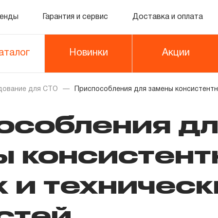
енды
Гарантия и сервис
Доставка и оплата
аталог
Новинки
Акции
дование для СТО
Приспособления для замены консистентн
особления д
ы консистент
 и техническ
стей