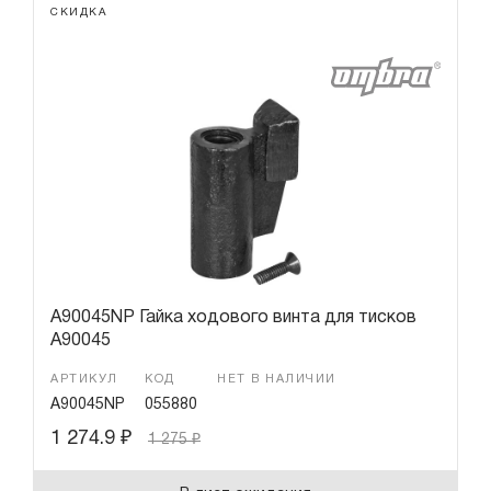
СКИДКА
A90045NP Гайка ходового винта для тисков
A90045
АРТИКУЛ
КОД
НЕТ В НАЛИЧИИ
A90045NP
055880
1 274.9
₽
1 275
₽