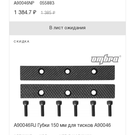
A90046NP
055883
1 384.7
₽
1 385
₽
В лист ожидания
СКИДКА
A90046RJ Губки 150 мм для тисков A90046