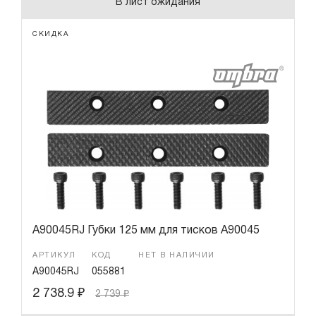
В лист ожидания
СКИДКА
A90045RJ Губки 125 мм для тисков A90045
АРТИКУЛ
КОД
НЕТ В НАЛИЧИИ
A90045RJ
055881
2 738.9
₽
2 739
₽