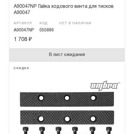
A90047NP Гайка ходового винта для тисков
A90047
АРТИКУЛ
КОД
НЕТ В НАЛИЧИИ
A90047NP
055886
1 708
₽
В лист ожидания
СКИДКА