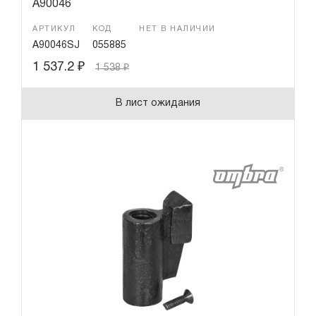
A90046
АРТИКУЛ
КОД
НЕТ В НАЛИЧИИ
A90046SJ
055885
1 537.2
₽
1 538
₽
В лист ожидания