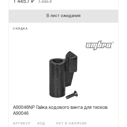
1 445.7
₽
1 446
₽
В лист ожидания
СКИДКА
A90046NP Гайка ходового винта для тисков
A90046
АРТИКУЛ
КОД
НЕТ В НАЛИЧИИ