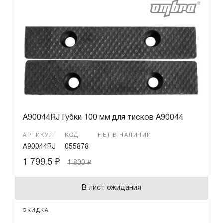
A90044RJ Губки 100 мм для тисков A90044
АРТИКУЛ
КОД
НЕТ В НАЛИЧИИ
A90044RJ
055878
1 799.5
₽
1 800
₽
В лист ожидания
СКИДКА