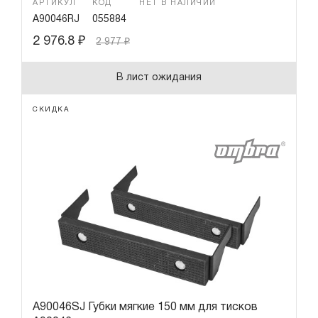
АРТИКУЛ
КОД
НЕТ В НАЛИЧИИ
A90046RJ
055884
2 976.8
₽
2 977
₽
В лист ожидания
СКИДКА
A90046SJ Губки мягкие 150 мм для тисков