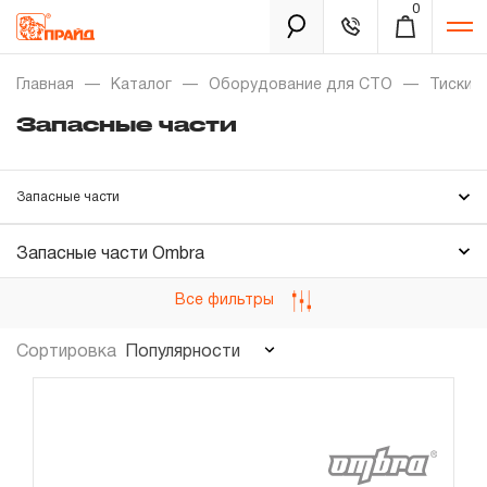
0
Каталог
Главная
Каталог
Оборудование для СТО
Тиски 
Запасные части
Золотая лихорадка
Запасные части
Новинки
Распродажа
Запасные части Ombra
Все фильтры
Уцененный товар
Забыли пароль?
Популярности
Сортировка
О нас
Новости
Бренды