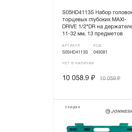
S05HD4113S Набор голово
торцевых глубоких MAXI-
DRIVE 1/2"DR на держателе
11-32 мм, 13 предметов
АРТИКУЛ
КОД
S05HD4113S
049081
НЕТ В НАЛИЧИИ
10 058.9
₽
10 059
₽
СКИДКА