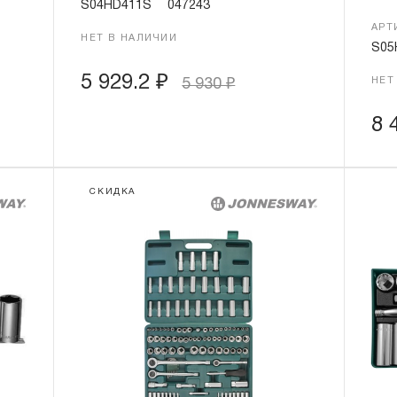
S04HD411S
047243
АРТ
НЕТ В НАЛИЧИИ
S05
5 929.2
₽
НЕТ
5 930
₽
8 
СКИДКА