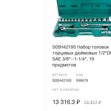
S05H4219S Набор головок
торцевых дюймовых 1/2"D
SAE 3/8"--1-1/4", 19
предметов
АРТИКУЛ
КОД
S05H4219S
048479
НЕТ В НАЛИЧИИ
13 316.3
₽
13 317
₽