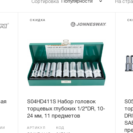
Популярности
Сортировка
На стр
СКИДКА
СК
вая
S04HD411S Набор головок
S0
торцевых глубоких 1/2"DR, 10-
тор
24 мм, 11 предметов
DRI
SAE
ЧИИ
АРТИКУЛ
КОД
пр