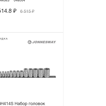
A408S
048064
514.8
₽
6 515
₽
ИДКА
6H414S Набор головок