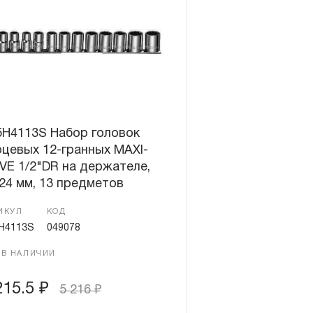
5H4113S Набор головок
цевых 12-гранных MAXI-
VE 1/2"DR на держателе,
24 мм, 13 предметов
ИКУЛ
КОД
H4113S
049078
 В НАЛИЧИИ
215.5
₽
5 216
₽