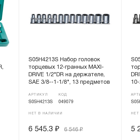
S05H4213S Набор головок
S0
R,
торцевых 12-гранных MAXI-
тор
DRIVE 1/2"DR на держателе,
DRI
SAE 3/8--1-1/8", 13 предметов
10-
АРТИКУЛ
КОД
АРТ
S05H4213S
049079
S05
НЕТ В НАЛИЧИИ
НЕТ
6 545.3
₽
5 
6 546
₽