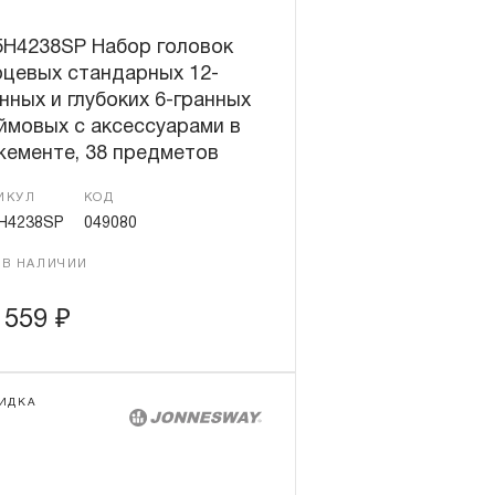
5H4238SP Набор головок
рцевых стандарных 12-
нных и глубоких 6-гранных
ймовых с аксессуарами в
жементе, 38 предметов
ИКУЛ
КОД
H4238SP
049080
 В НАЛИЧИИ
 559
₽
ИДКА