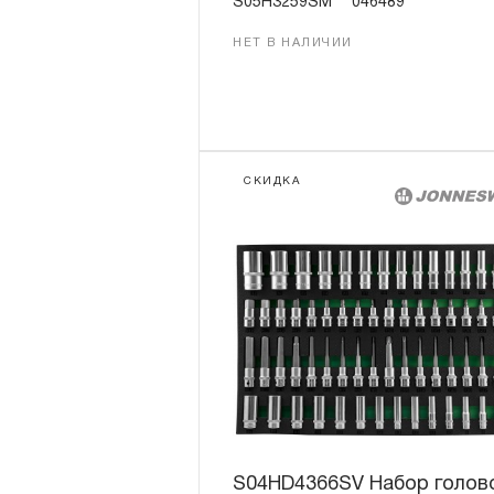
S05H3259SM
046489
НЕТ В НАЛИЧИИ
СКИДКА
S04HD4366SV Набор голов