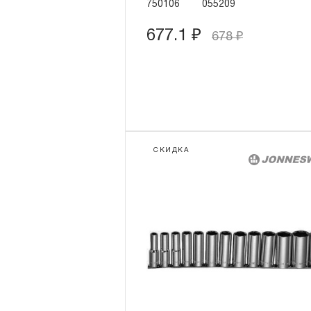
750106
055209
677.1
₽
678
₽
СКИДКА