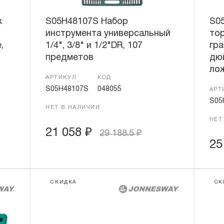
к
S05H48107S Набор
S0
инструмента универсальный
то
,
1/4", 3/8" и 1/2"DR, 107
гра
предметов
дю
ло
АРТИКУЛ
КОД
S05H48107S
048055
АРТ
S05
НЕТ В НАЛИЧИИ
НЕТ
21 058
₽
29 188.5
₽
25
СКИДКА
СК