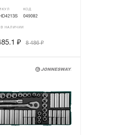
ИКУЛ
КОД
HD4213S
049082
 В НАЛИЧИИ
485.1
₽
8 486
₽