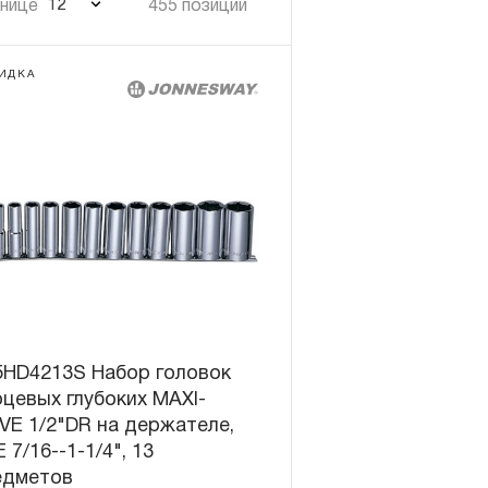
12
анице
455 позиций
ИДКА
5HD4213S Набор головок
цевых глубоких MAXI-
VE 1/2"DR на держателе,
 7/16--1-1/4", 13
едметов