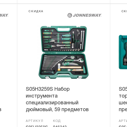
СКИДКА
СК
S05H3259S Набор
S0
инструмента
то
специализированный
шес
в
дюймовый, 59 предметов
пр
АРТИКУЛ
КОД
АРТ