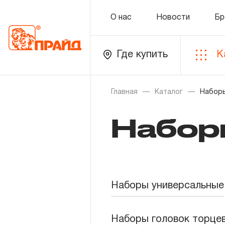
О нас
Новости
Бр
Где купить
К
Каталог
Главная
Каталог
Наборы
Набор
Золотая лихорадка
Новинки
Распродажа
Наборы универсальные
Уцененный товар
О нас
Наборы головок торце