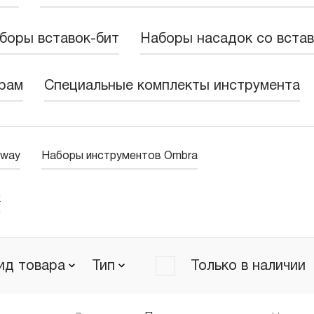
боры вставок-бит
Наборы насадок со вста
рам
Специальные комплекты инструмента
sway
Наборы инструментов Ombra
k
ид товара
Тип
Только в наличии