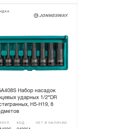
ИДКА
5A408S Набор насадок
рцевых ударных 1/2"DR
тигранных, H5-H19, 8
едметов
ИКУЛ
КОД
НЕТ В НАЛИЧИИ