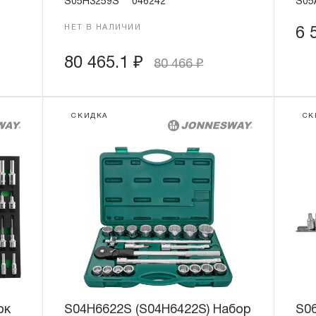
S05H3259S
046242
S05
НЕТ В НАЛИЧИИ
6 
80 465.1
₽
80 466
₽
СКИДКА
СК
ок
S04H6622S (S04H6422S) Набор
S0