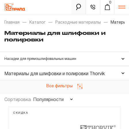
0
Каталог
Главная
Каталог
Расходные материалы
Материа
Материалы для шлифовки и
полировки
Золотая лихорадка
Новинки
Насадки для прямошлифовальных машин
Распродажа
Материалы для шлифовки и полировки Thorvik
Уцененный товар
Забыли пароль?
Все фильтры
О нас
Популярности
Сортировка
Новости
СКИДКА
Бренды