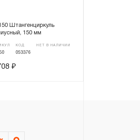
150 Штангенциркуль
иусный, 150 мм
ИКУЛ
КОД
НЕТ В НАЛИЧИИ
50
053376
708
₽