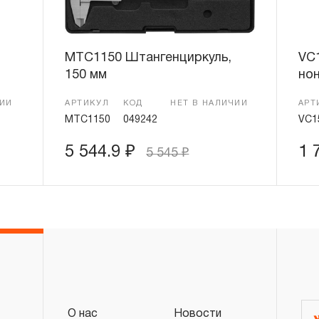
MTC1150 Штангенциркуль,
VC
150 мм
нон
ЧИИ
АРТИКУЛ
КОД
НЕТ В НАЛИЧИИ
АРТ
MTC1150
049242
VC1
5 544.9
₽
1 
5 545
₽
О нас
Новости