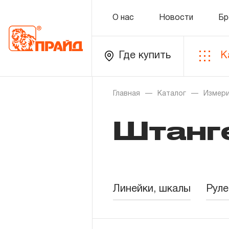
О нас
Новости
Бр
Где купить
К
Каталог
Главная
Каталог
Измери
Штанг
Золотая лихорадка
Новинки
Распродажа
Линейки, шкалы
Руле
Уцененный товар
О нас